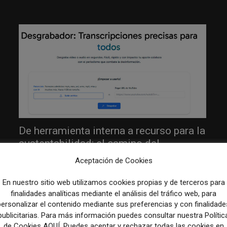
De herramienta interna a recurso para la
sustentabilidad: el camino del
Desgrabador de Chequeado
Aceptación de Cookies
27 julio, 2026
INTELIGENCIA ARTIFICIAL
En nuestro sitio web utilizamos cookies propias y de terceros para
El Desgrabador, una herramienta de inteligencia artificial
finalidades analíticas mediante el análisis del tráfico web, para
desarrollada por Chequeado, nació en 2016 para transcribir
personalizar el contenido mediante sus preferencias y con finalidade
entrevistas, discursos y otros contenidos periodísticos. Creada
publicitarias. Para más información puedes consultar nuestra Polític
originalmente para...
de Cookies AQUÍ. Puedes aceptar y rechazar todas las cookies en