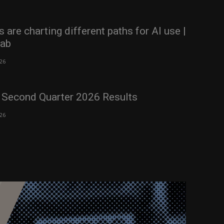
re charting different paths for AI use |
Lab
026
 Second Quarter 2026 Results
026