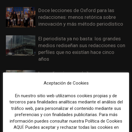
Doce lecciones de Oxford para las
redacciones: menos retórica sobre
innovación y más método periodístico
El periodista ya no basta: los grandes
medios rediseñan sus redacciones con
perfiles que no existían hace cinco
años
Las aplicaciones móviles ganan peso
para los medios como vía directa para
Aceptación de Cookies
fidelizar lectores y reducir dependencia
del tráfico externo
En nuestro sitio web utilizamos cookies propias y de
terceros para finalidades analíticas mediante el análisis del
La desinformación, los recortes y la IA
tráfico web, para personalizar el contenido mediante sus
concentran la presión sobre los
preferencias y con finalidades publicitarias. Para más
información puedes consultar nuestra Política de Cookies
periodistas en 2026
AQUÍ. Puedes aceptar y rechazar todas las cookies en