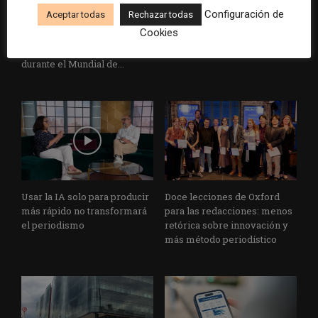
Cómo adelantarse a los
Cuando el lector ya no llega
Configuración de
Aceptar todas
Rechazar todas
resúmenes con IA de Google
al medio, el medio tiene que
Cookies
en las noticias de última hora:
llegar a sus rutinas
el ejemplo de USA Today
durante el Mundial de...
Usar la IA solo para producir
Doce lecciones de Oxford
más rápido no transformará
para las redacciones: menos
el periodismo
retórica sobre innovación y
más método periodístico