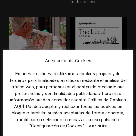
tradicionales
Los medios tienen audiencia,
El buzón como nueva
Aceptación de Cookies
pero no siempre comunidad:
portada: la estrategia de los
cómo activar a los lectores
medios para conquistar
En nuestro sitio web utilizamos cookies propias y de
que siguen las noticias en
ciudad a ciudad
terceros para finalidades analíticas mediante el análisis del
silencio
tráfico web, para personalizar el contenido mediante sus
preferencias y con finalidades publicitarias. Para más
información puedes consultar nuestra Política de Cookies
AQUÍ. Puedes aceptar y rechazar todas las cookies en
bloque o también puedes aceptarlas de forma concreta,
modificar su selección o rechazar su uso pulsando
“Configuración de Cookies”.
Leer más