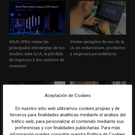
WAN-IFRA reúne las
Veinte ejemplos de uso de la
principales estrategias de los
IA en redacciones, productos
medios ante la IA, la pérdida
y negocios periodísticos
de ingresos y los cambios de
consumo
Aceptación de Cookies
En nuestro sitio web utilizamos cookies propias y de
terceros para finalidades analíticas mediante el análisis del
tráfico web, para personalizar el contenido mediante sus
La bolsa ha borrado hasta el
Los medios tienen audiencia,
preferencias y con finalidades publicitarias. Para más
98% del valor de algunos
pero no siempre comunidad:
grandes grupos de prensa
cómo activar a los lectores
información puedes consultar nuestra Política de Cookies