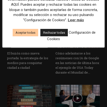
tradicionales
que siguen las noticias en
AQUÍ. Puedes aceptar y rechazar todas las cookies en
silencio
bloque o también puedes aceptarlas de forma concreta,
modificar su selección o rechazar su uso pulsando
“Configuración de Cookies”.
Leer más
Configuración de
Aceptar todas
Rechazar todas
Cookies
El buzón como nueva
Cómo adelantarse a los
portada: la estrategia de los
resúmenes con IA de Google
medios para conquistar
en las noticias de última hora:
ciudad a ciudad
el ejemplo de USA Today
durante el Mundial de...