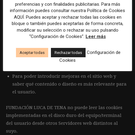
palabras de búsqueda que utiliza un usuario para
preferencias y con finalidades publicitarias. Para más
encontrar su contenido deseado.
información puedes consultar nuestra Política de Cookies
AQUÍ. Puedes aceptar y rechazar todas las cookies en
bloque o también puedes aceptarlas de forma concreta,
Las finalidades para las cuales utilizamos las cookies
modificar su selección o rechazar su uso pulsando
son las siguientes:
“Configuración de Cookies”.
Leer más
Para personalizar la navegación del usuario,
Configuración de
Aceptar todas
Rechazar todas
reconocer su idioma y equilibrar la carga de la
Cookies
página web.
Para poder introducir mejoras en el sitio web y
saber qué contenido o diseño es más relevante para
el usuario.
FUNDACIÓN LUCA DE TENA no puede leer las cookies
implementadas en el disco duro del equipo/terminal
del usuario desde otros Servidores web distintos al
suyo.