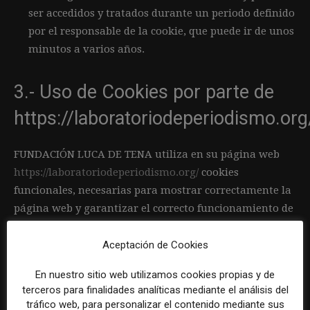
ser accedidos y tratados durante un periodo definido
por el responsable de la cookie, que puede ir de unos
minutos a varios años.
3.- Uso de Cookies por parte de
https://laboratoriodeperiodismo.org
FUNDACIÓN LUCA DE TENA utiliza en su página web
https://laboratoriodeperiodismo.org/
cookies
funcionales, necesarias para mostrar correctamente la
página web y garantizar el correcto funcionamiento de
la misma, y cookies analíticas, que se utilizan para
analizar el comportamiento de los usuarios de forma
Aceptación de Cookies
agregada y anónima, incluyendo el número de
En nuestro sitio web utilizamos cookies propias y de
visitantes a la web y a diferentes páginas internas, la
terceros para finalidades analíticas mediante el análisis del
procedencia de las visita, día y hora, plataforma o
tráfico web, para personalizar el contenido mediante sus