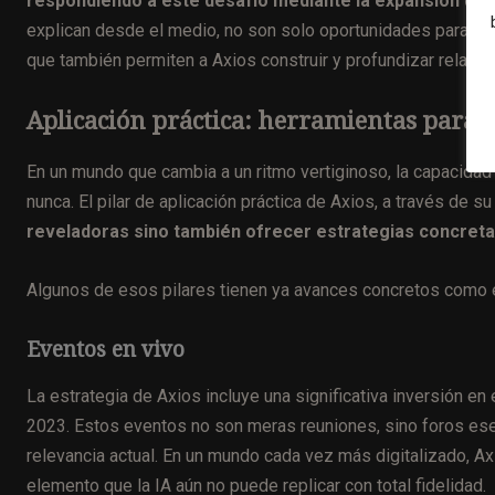
respondiendo a este desafío mediante la expansión de 
explican desde el medio, no son solo oportunidades para fort
que también permiten a Axios construir y profundizar relacio
Aplicación práctica: herramientas para 
En un mundo que cambia a un ritmo vertiginoso, la capacidad
nunca. El pilar de aplicación práctica de Axios, a través de s
reveladoras sino también ofrecer estrategias concretas 
Algunos de esos pilares tienen ya avances concretos como 
Eventos en vivo
La estrategia de Axios incluye una significativa inversión en
2023. Estos eventos no son meras reuniones, sino foros ese
relevancia actual. En un mundo cada vez más digitalizado, Ax
elemento que la IA aún no puede replicar con total fidelidad.