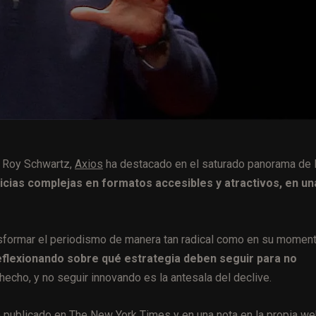
y Roy Schwartz,
Axios
ha destacado en el saturado panorama de 
icias complejas en formatos accesibles y atractivos, en un
 transformar el periodismo de manera tan radical como en su moment
eflexionando sobre qué estrategia deben seguir para no
hecho, y no seguir innovando es la antesala del declive.
te publicado en The New York Times
y en
una nota en la propia w