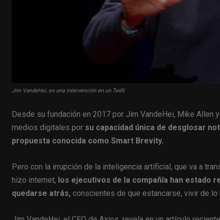
Jim VandeHei, en una intervención en un TedX
Desde su fundación en 2017 por Jim VandeHei, Mike Allen 
medios digitales por
su capacidad única de desglosar not
propuesta conocida como Smart Brevity.
Pero con la irrupción de la inteligencia artificial, que va a
hizo internet,
los ejecutivos de la compañía han estado r
quedarse atrás,
conscientes de que estancarse, vivir de lo 
Jim VandeHei, el CEO de Axios, revela en
un artículo recien