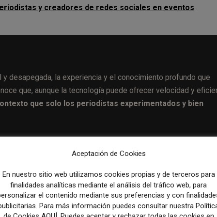
eriodistas y creadores de redes sociales en eventos
l y desapegada, la experiencia y el conocimiento profundo que
noce que, aunque la tecnología puede ofrecer velocidad y eficien
 contexto que solo los periodistas experimentados y bien
stas por IA, Axios está invirtiendo significativamente en periodi
Aceptación de Cookies
s y de gran impacto.
En nuestro sitio web utilizamos cookies propias y de terceros para
finalidades analíticas mediante el análisis del tráfico web, para
personalizar el contenido mediante sus preferencias y con finalidade
acciones humanas significativas se vuelve más crítica.
Axios es
publicitarias. Para más información puedes consultar nuestra Polític
de Cookies AQUÍ. Puedes aceptar y rechazar todas las cookies en