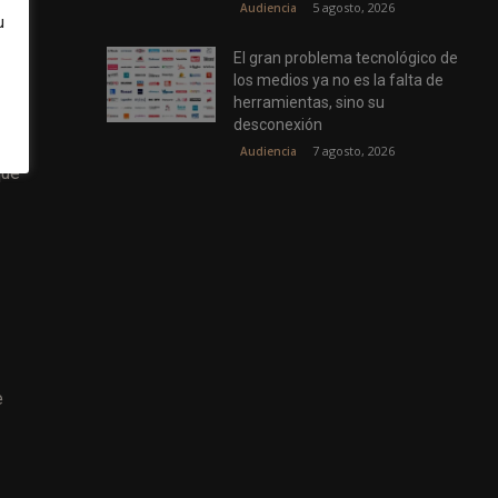
s,
5 agosto, 2026
Audiencia
u
o
El gran problema tecnológico de
los medios ya no es la falta de
herramientas, sino su
desconexión
7 agosto, 2026
Audiencia
que
e