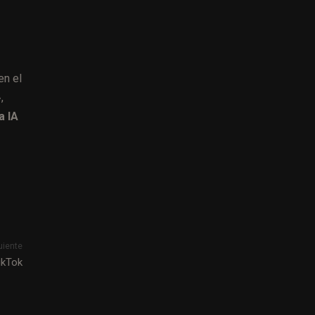
en el
,
a IA
uiente
ikTok