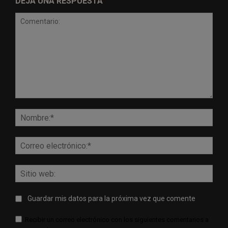
DEJA UNA RESPUESTA
Comentario:
Nomb
Corr
elect
Sitio
web:
Guardar mis datos para la próxima vez que comente
Recibir un correo electrónico con los siguientes comentarios a