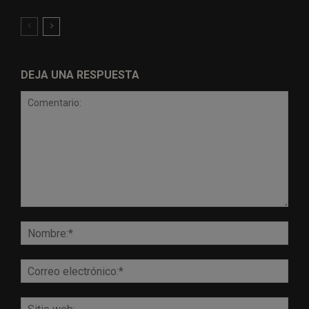
DEJA UNA RESPUESTA
Comentario:
Nomb
Corr
elect
Sitio