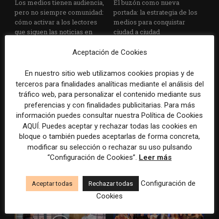
Los medios tienen audiencia,
El buzón como nueva
pero no siempre comunidad:
portada: la estrategia de los
cómo activar a los lectores
medios para conquistar
que siguen las noticias en
ciudad a ciudad
silencio
Aceptación de Cookies
En nuestro sitio web utilizamos cookies propias y de
terceros para finalidades analíticas mediante el análisis del
tráfico web, para personalizar el contenido mediante sus
preferencias y con finalidades publicitarias. Para más
información puedes consultar nuestra Política de Cookies
AQUÍ. Puedes aceptar y rechazar todas las cookies en
Cómo adelantarse a los
Cuando el lector ya no llega
bloque o también puedes aceptarlas de forma concreta,
resúmenes con IA de Google
al medio, el medio tiene que
modificar su selección o rechazar su uso pulsando
en las noticias de última hora:
llegar a sus rutinas
“Configuración de Cookies”.
Leer más
el ejemplo de USA Today
durante el Mundial de...
Configuración de
Aceptar todas
Rechazar todas
Cookies