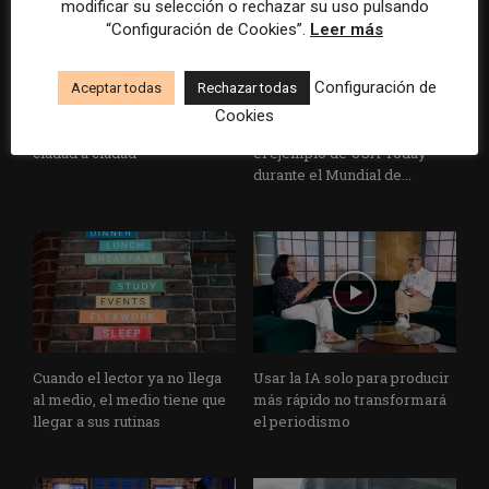
modificar su selección o rechazar su uso pulsando
“Configuración de Cookies”.
Leer más
El buzón como nueva
Cómo adelantarse a los
Configuración de
Aceptar todas
Rechazar todas
portada: la estrategia de los
resúmenes con IA de Google
Cookies
medios para conquistar
en las noticias de última hora:
ciudad a ciudad
el ejemplo de USA Today
durante el Mundial de...
Cuando el lector ya no llega
Usar la IA solo para producir
al medio, el medio tiene que
más rápido no transformará
llegar a sus rutinas
el periodismo