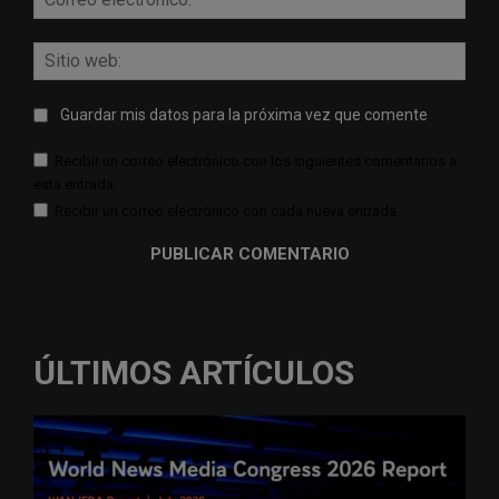
elect
Sitio
web:
Guardar mis datos para la próxima vez que comente
Recibir un correo electrónico con los siguientes comentarios a
esta entrada.
Recibir un correo electrónico con cada nueva entrada.
ÚLTIMOS ARTÍCULOS