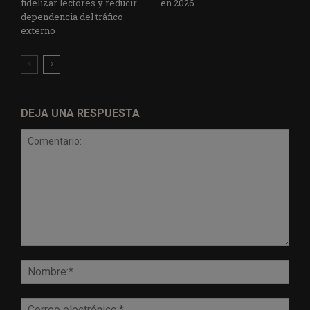
fidelizar lectores y reducir
en 2026
dependencia del tráfico
externo
DEJA UNA RESPUESTA
Comentario:
Nomb
Corr