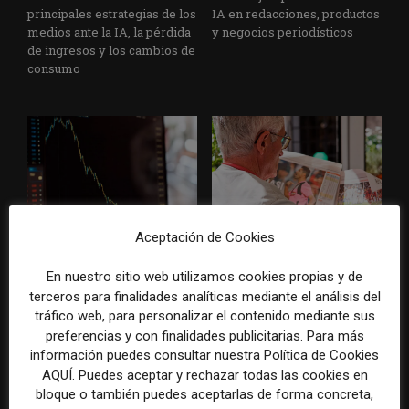
principales estrategias de los
IA en redacciones, productos
medios ante la IA, la pérdida
y negocios periodísticos
de ingresos y los cambios de
consumo
Aceptación de Cookies
La bolsa ha borrado hasta el
Los medios tienen audiencia,
98% del valor de algunos
pero no siempre comunidad:
grandes grupos de prensa
cómo activar a los lectores
En nuestro sitio web utilizamos cookies propias y de
tradicionales
que siguen las noticias en
terceros para finalidades analíticas mediante el análisis del
silencio
tráfico web, para personalizar el contenido mediante sus
preferencias y con finalidades publicitarias. Para más
información puedes consultar nuestra Política de Cookies
AQUÍ. Puedes aceptar y rechazar todas las cookies en
bloque o también puedes aceptarlas de forma concreta,