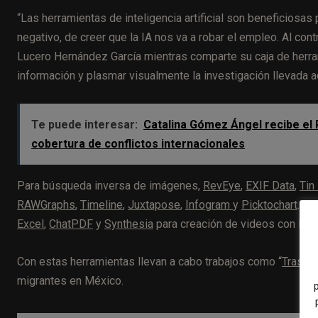
“Las herramientas de inteligencia artificial son beneficiosas 
negativo, de creer que la IA nos va a robar el empleo. Al cont
Lucero Hernández García mientras comparte su caja de herram
información y plasmar visualmente la investigación llevada a
Te puede interesar:
Catalina Gómez Ángel recibe el 
cobertura de conflictos internacionales
Para búsqueda inversa de imágenes,
RevEye
,
EXIF Data
,
Tin
RAWGraphs
,
Timeline
,
Juxtapose
,
Infogram
y
Picktochart
. La
Excel
,
ChatPDF
y
Synthesia
para creación de videos con IA.
Con estas herramientas llevan a cabo trabajos como “
Tras la
migrantes en México.