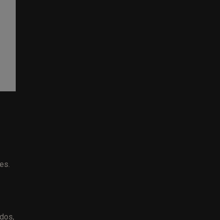
es.
idos,