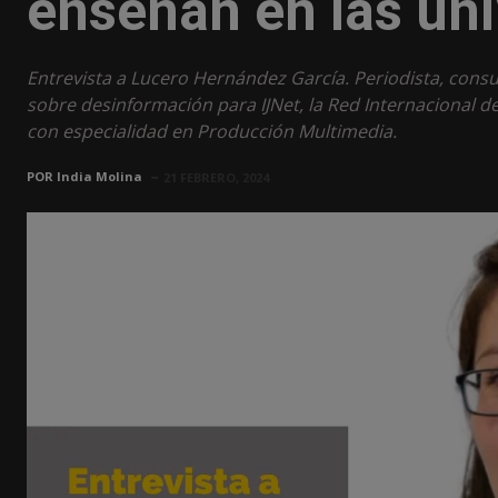
enseñan en las un
Entrevista a Lucero Hernández García. Periodista, consul
sobre desinformación para IJNet, la Red Internacional d
con especialidad en Producción Multimedia.
POR
India Molina
21 FEBRERO, 2024