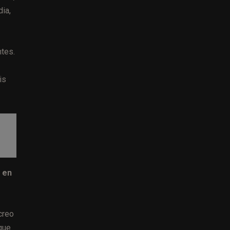
ia,
tes.
is
 en
creo
que