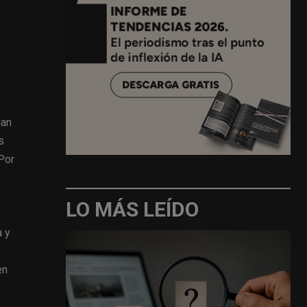
jan
s
Por
LO MÁS LEÍDO
a y
en