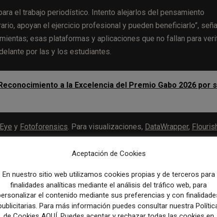
para el trabajo periodístico. Intento alejarlos del pensamiento
rario, apoyan el ejercicio profesional y pueden beneficiarlo”, seña
ientas; esas plataformas y aplicaciones que no fallan para verif
delante por las y los estudiantes.
Reconocimiento a la Excelencia del Premio Gabo 2026 por 
 Eye
y
Fotoforensics
. Para visualizaciones,
DataWrapper
,
Flouris
 última incorporación a la asignatura son las aplicaciones
ChatGP
Aceptación de Cookies
En nuestro sitio web utilizamos cookies propias y de terceros para
s huellas de la basura
” y “
Pasos sin huella
”, sobre la situación de
finalidades analíticas mediante el análisis del tráfico web, para
personalizar el contenido mediante sus preferencias y con finalidade
publicitarias. Para más información puedes consultar nuestra Polític
de Cookies AQUÍ. Puedes aceptar y rechazar todas las cookies en