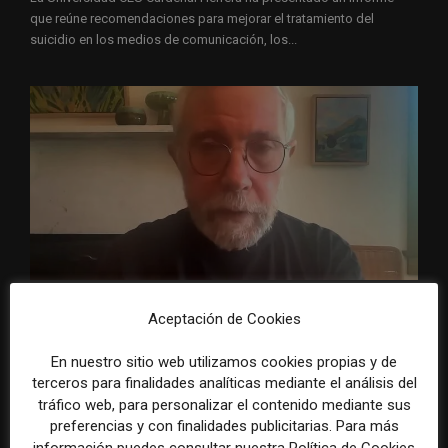
que reúne recomendaciones para mejorar el tratamiento del
suicidio en los medios de comunicación, los...
Paul Krugman alerta del avance de los
Aceptación de Cookies
multimillonarios sobre los medios y las
plataformas
En nuestro sitio web utilizamos cookies propias y de
terceros para finalidades analíticas mediante el análisis del
29 julio, 2026
ACTUALIDAD
tráfico web, para personalizar el contenido mediante sus
Paul Krugman, economista estadounidense y premio Nobel de
preferencias y con finalidades publicitarias. Para más
Economía, ha advertido de que la creciente presencia de grandes
información puedes consultar nuestra Política de Cookies