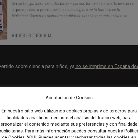
ertido sobre ciencia para niños, ya
no se imprime en España de
ída de suscriptores, de 150.000 en 1993 a apenas 7.000 en
Aceptación de Cookies
nes debido a los insuficientes ingresos,
llevando al Crédit
l JDE, a cesar su publicación.
En nuestro sitio web utilizamos cookies propias y de terceros para
finalidades analíticas mediante el análisis del tráfico web, para
omunidad que creció leyendo el semanario, así como entre educad
personalizar el contenido mediante sus preferencias y con finalidade
publicitarias. Para más información puedes consultar nuestra Polític
ica de los jóvenes.
de Cookies AQUÍ. Puedes aceptar y rechazar todas las cookies en