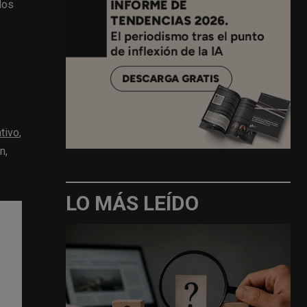
dos
tivo
,
n,
LO MÁS LEÍDO