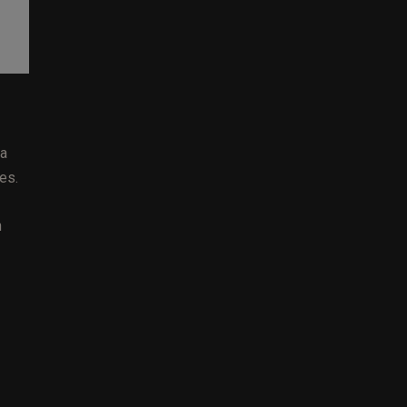
ia
es.
n