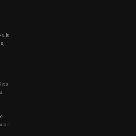
 a la
os,
chos
a
de
ribir