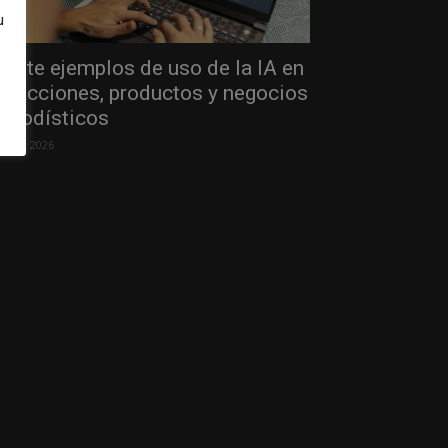
u
einte ejemplos de uso de la IA en
edacciones, productos y negocios
eriodísticos
 julio, 2026