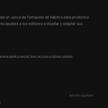
dad un
canva
de formación de hábitos para productos
a ayudará a los editores a diseñar y adaptar sus
argarse desde la web de Twipe, así como el informe completo
.
Artículo siguiente
s
Tres cambios básicos pero necesarios para
recuperar la confianza en los periódicos