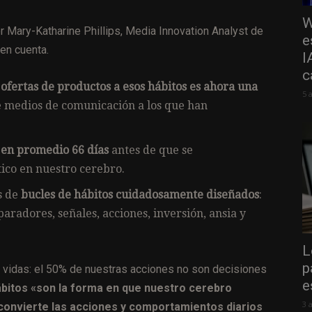
W
r Mary-Katharine Phillips, Media Innovation Analyst de
e
en cuenta.
I
c
ofertas de productos a esos hábitos es ahora una
5 
de medios de comunicación a los que han
 en promedio 66 días
antes de que se
co en nuestro cerebro.
s de
bucles de hábitos cuidadosamente diseñados
:
aradores, señales, acciones, inversión, ansia y
L
p
s vidas: el 50% de nuestras acciones no son decisiones
e
bitos «son la forma en que nuestro cerebro
3 
convierte las acciones y comportamientos diarios