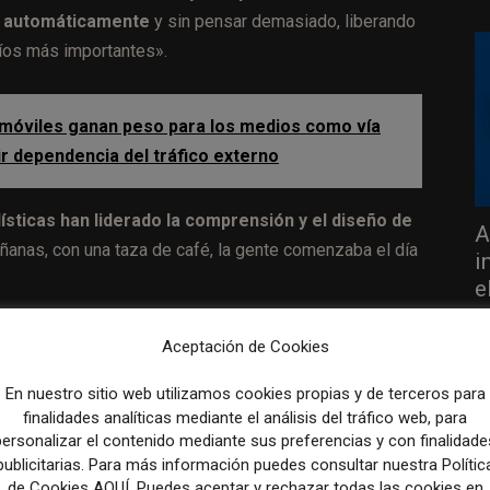
s automáticamente
y sin pensar demasiado, liberando
fíos más importantes».
 móviles ganan peso para los medios como vía
cir dependencia del tráfico externo
ísticas han liderado la comprensión y el diseño de
A
añanas, con una taza de café, la gente comenzaba el día
i
e
31
claro ejemplo de producto
Aceptación de Cookies
En nuestro sitio web utilizamos cookies propias y de terceros para
finalidades analíticas mediante el análisis del tráfico web, para
personalizar el contenido mediante sus preferencias y con finalidade
stimulante de noticias y entretenimiento que mantenían
publicitarias. Para más información puedes consultar nuestra Polític
utos de su valioso tiempo todos los días».
de Cookies AQUÍ. Puedes aceptar y rechazar todas las cookies en