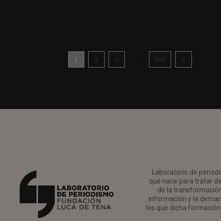
...
1
2
3
893
Laboratorio de periodi
que nace para tratar de
de la transformación 
información y la deman
los que dicha formación 