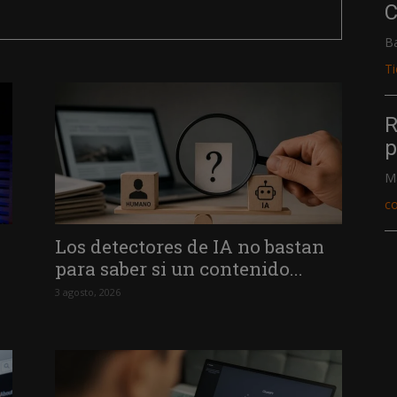
C
B
T
R
p
M
c
Los detectores de IA no bastan
para saber si un contenido...
3 agosto, 2026