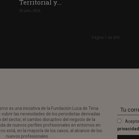
Territorial y...
30 julio, 2026
Página 1 de 893
smo es una iniciativa de la Fundación Luca de Tena
 cubrir las necesidades de los periodistas derivadas
del sector, el cambio disruptivo del negocio de la
Acepto
da de nuevos perfiles profesionales en entornos en
privacida
no está, en la mayoría de los casos, al alcance de los
nuevos profesionales.