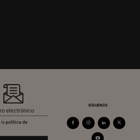
SÍGUENOS
 la
política de
d