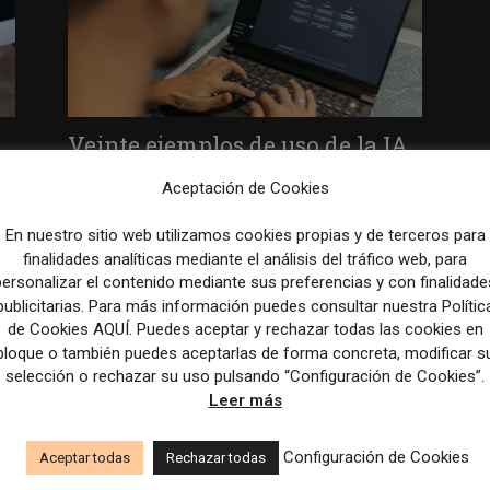
Veinte ejemplos de uso de la IA
en redacciones, productos y...
Aceptación de Cookies
31 julio, 2026
En nuestro sitio web utilizamos cookies propias y de terceros para
finalidades analíticas mediante el análisis del tráfico web, para
personalizar el contenido mediante sus preferencias y con finalidade
Despite concerns about AI
publicitarias. Para más información puedes consultar nuestra Polític
Overviews, some nonprofit
de Cookies AQUÍ. Puedes aceptar y rechazar todas las cookies en
news outlets see a...
bloque o también puedes aceptarlas de forma concreta, modificar s
selección o rechazar su uso pulsando “Configuración de Cookies”.
31 julio, 2026
Leer más
Configuración de Cookies
Aceptar todas
Rechazar todas
an