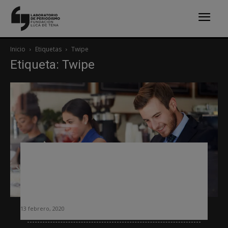
Inicio
Etiquetas
Twipe
Etiqueta: Twipe
Comprender los hábitos de los
lectores y crear productos adhoc,
prioridad clave para los editores
según el último estudio de Twipe
13 febrero, 2020