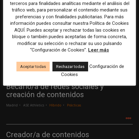
terceros para finalidades analíticas mediante el análisis del
19 julio, 2018
tráfico web, para personalizar el contenido mediante sus
preferencias y con finalidades publicitarias. Para más
Lo que surgió en su día como una forma de
información puedes consultar nuestra Política de Cookies
integrar contenidos digitales informativos
AQUÍ. Puedes aceptar y rechazar todas las cookies en
bloque o también puedes aceptarlas de forma concreta,
procedentes de diversas fuentes, de manera
modificar su selección o rechazar su uso pulsando
que los lectores pudieran...
“Configuración de Cookies”.
Leer más
Leer más
Configuración de
Aceptar todas
Rechazar todas
Cookies
Becario/a de redes sociales y
creación de contenidos
Madrid
ASE Athletics
Híbrido
Prácticas
.
.
.
Creador/a de contenidos