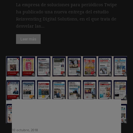
La empresa de soluciones para periódicos Twipe
ha publicado una nueva entrega del estudio
Reinventing Digital Solutions, en el que trata de
desvelar las...
Leer más
Cuando las suscripciones digitales
logran nuevos lectores para la edición
impresa
10 octubre, 2018