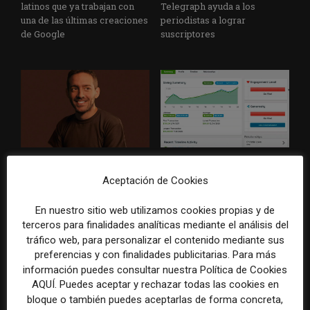
latinos que ya trabajan con
Telegraph ayuda a los
una de las últimas creaciones
periodistas a lograr
de Google
suscriptores
La estrategia de Clarín en
Guía de herramientas de
redes sociales contada por su
negocio para medios de
Aceptación de Cookies
responsable, Andrés
comunicación
Piccione
En nuestro sitio web utilizamos cookies propias y de
terceros para finalidades analíticas mediante el análisis del
tráfico web, para personalizar el contenido mediante sus
preferencias y con finalidades publicitarias. Para más
información puedes consultar nuestra Política de Cookies
AQUÍ. Puedes aceptar y rechazar todas las cookies en
DEJA UNA RESPUESTA
bloque o también puedes aceptarlas de forma concreta,