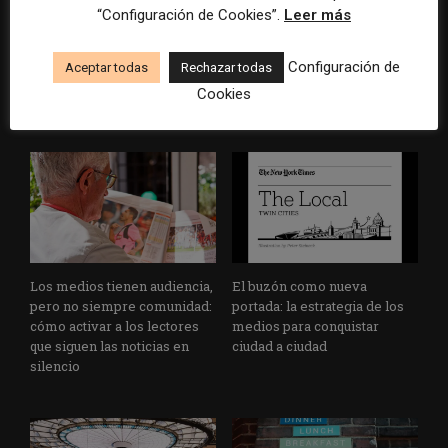
“Configuración de Cookies”.
Leer más
Veinte ejemplos de uso de la
La bolsa ha borrado hasta el
IA en redacciones, productos
98% del valor de algunos
Configuración de
Aceptar todas
Rechazar todas
y negocios periodísticos
grandes grupos de prensa
Cookies
tradicionales
Los medios tienen audiencia,
El buzón como nueva
pero no siempre comunidad:
portada: la estrategia de los
cómo activar a los lectores
medios para conquistar
que siguen las noticias en
ciudad a ciudad
silencio