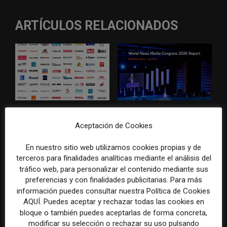
ARTÍCULOS RELACIONADOS
El gran problema
WAN-IFRA reúne las
tecnológico de los medios ya
principales estrategias de los
Aceptación de Cookies
no es la falta de
medios ante la IA, la pérdida
herramientas, sino su
de ingresos y los cambios de
En nuestro sitio web utilizamos cookies propias y de
desconexión
consumo
terceros para finalidades analíticas mediante el análisis del
tráfico web, para personalizar el contenido mediante sus
preferencias y con finalidades publicitarias. Para más
información puedes consultar nuestra Política de Cookies
AQUÍ. Puedes aceptar y rechazar todas las cookies en
bloque o también puedes aceptarlas de forma concreta,
modificar su selección o rechazar su uso pulsando