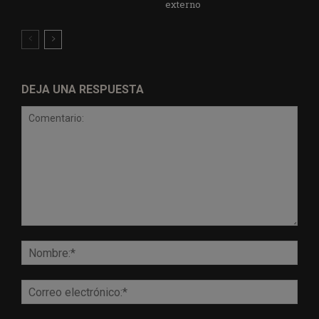
externo
DEJA UNA RESPUESTA
Comentario:
Nomb
Corr
elect