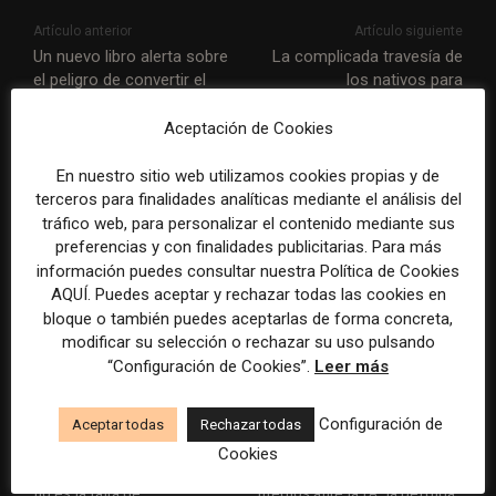
Artículo anterior
Artículo siguiente
Un nuevo libro alerta sobre
La complicada travesía de
el peligro de convertir el
los nativos para
periodismo en un bien de
«millennials»: Vice lanza una
lujo
nueva ola de despidos y
Aceptación de Cookies
anuncia ahora que reducirá
textos y se centrará más en
En nuestro sitio web utilizamos cookies propias y de
vídeo
terceros para finalidades analíticas mediante el análisis del
tráfico web, para personalizar el contenido mediante sus
preferencias y con finalidades publicitarias. Para más
ARTÍCULOS RELACIONADOS
información puedes consultar nuestra Política de Cookies
AQUÍ. Puedes aceptar y rechazar todas las cookies en
bloque o también puedes aceptarlas de forma concreta,
modificar su selección o rechazar su uso pulsando
“Configuración de Cookies”.
Leer más
Configuración de
Aceptar todas
Rechazar todas
El gran problema
WAN-IFRA reúne las
Cookies
tecnológico de los medios ya
principales estrategias de los
no es la falta de
medios ante la IA, la pérdida