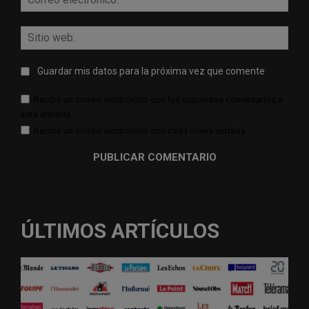
elect
Sitio
web:
Guardar mis datos para la próxima vez que comente
Recibir un correo electrónico con los siguientes comentarios a
esta entrada.
Recibir un correo electrónico con cada nueva entrada.
ÚLTIMOS ARTÍCULOS