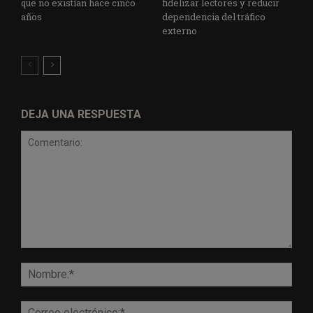
que no existían hace cinco
fidelizar lectores y reducir
años
dependencia del tráfico
externo
DEJA UNA RESPUESTA
Comentario:
Nomb
Corr