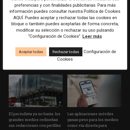
preferencias y con finalidades publicitarias. Para más
información puedes consultar nuestra Política de Cookies
AQUÍ. Puedes aceptar y rechazar todas las cookies en
bloque o también puedes aceptarlas de forma concreta,
modificar su selección o rechazar su uso pulsando
“Configuración de Cookies”.
Leer más
Usar la IA solo para producir
Doce lecciones de Oxford
más rápido no transformará
para las redacciones: menos
Configuración de
Aceptar todas
Rechazar todas
el periodismo
retórica sobre innovación y
Cookies
más método periodístico
El periodista ya no basta: los
Las aplicaciones móviles
grandes medios rediseñan
ganan peso para los medios
sus redacciones con perfiles
como vía directa para