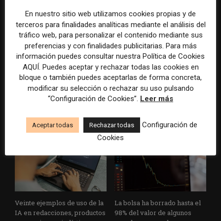
En nuestro sitio web utilizamos cookies propias y de
terceros para finalidades analíticas mediante el análisis del
tráfico web, para personalizar el contenido mediante sus
preferencias y con finalidades publicitarias. Para más
información puedes consultar nuestra Política de Cookies
AQUÍ. Puedes aceptar y rechazar todas las cookies en
El gran problema
WAN-IFRA reúne las
bloque o también puedes aceptarlas de forma concreta,
tecnológico de los medios ya
principales estrategias de los
modificar su selección o rechazar su uso pulsando
no es la falta de
medios ante la IA, la pérdida
“Configuración de Cookies”.
Leer más
herramientas, sino su
de ingresos y los cambios de
desconexión
consumo
Configuración de
Aceptar todas
Rechazar todas
Cookies
Veinte ejemplos de uso de la
La bolsa ha borrado hasta el
IA en redacciones, productos
98% del valor de algunos