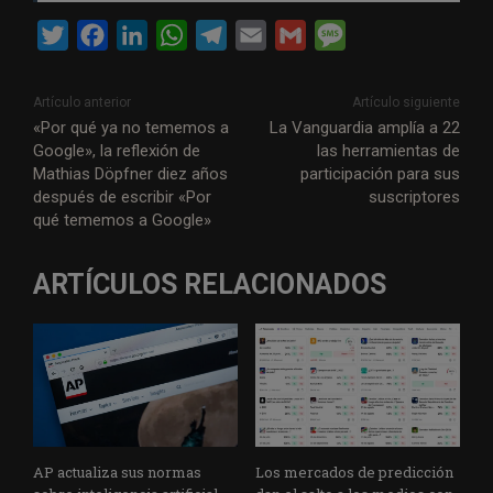
T
F
L
W
T
E
G
M
w
a
i
h
e
m
m
e
i
c
n
a
l
a
a
s
Artículo anterior
Artículo siguiente
t
e
k
t
e
i
i
s
«Por qué ya no tememos a
La Vanguardia amplía a 22
Google», la reflexión de
las herramientas de
t
b
e
s
g
l
l
a
Mathias Döpfner diez años
participación para sus
e
o
d
A
r
g
después de escribir «Por
suscriptores
r
o
I
p
a
e
qué tememos a Google»
k
n
p
m
ARTÍCULOS RELACIONADOS
AP actualiza sus normas
Los mercados de predicción