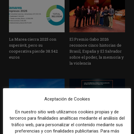
La Marea cierra 2025 con
El Premio Gabo 2026
superávit, pero su
reconoce cinco historias de
cooperativa pierde 38.542
Brasil, España y El Salvador
euros
sobre el poder, la memoria y
la violencia
Aceptación de Cookies
En nuestro sitio web utilizamos cookies propias y de
terceros para finalidades analíticas mediante el análisis del
Radio Televisión Madrid
ADEPA crea un premio
tráfico web, para personalizar el contenido mediante sus
establece un sistema de
especial para la mejor
control para el uso de la
cobertura periodística del
preferencias y con finalidades publicitarias. Para más