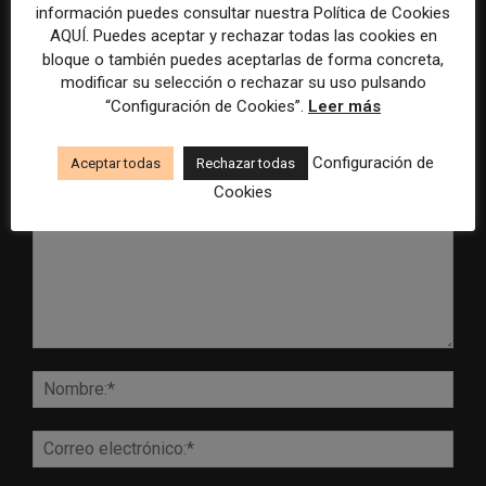
inteligencia artificial
Mundial 2026
información puedes consultar nuestra Política de Cookies
AQUÍ. Puedes aceptar y rechazar todas las cookies en
bloque o también puedes aceptarlas de forma concreta,
modificar su selección o rechazar su uso pulsando
“Configuración de Cookies”.
Leer más
DEJA UNA RESPUESTA
Configuración de
Aceptar todas
Rechazar todas
Cookies
Comentario:
Nomb
Corr
elect