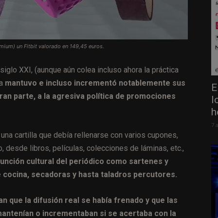
emium) un Fitbit valorado en 149,45 euros.
 siglo XXI, (aunque aún colea incluso ahora la práctica
sa
mantuvo e incluso incrementó notablemente sus
E
ran parte, a la agresiva política de promociones
l
h
7 
 una cartilla que debía rellenarse con varios cupones,
o, desde libros, películas, colecciones de láminas, etc.,
función cultural del periódico como sartenes y
e cocina, secadoras y hasta taladros percutores.
an que la difusión real se había frenado y que las
 mantenían o incrementaban si se acertaba con la