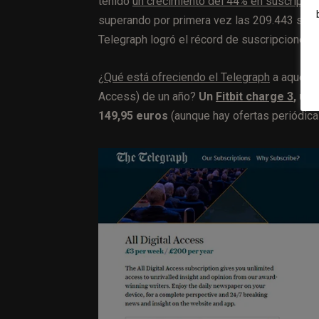
tenido
un crecimiento del 44% en suscripcio
superando por primera vez las 209.443 suscr
Telegraph logró el récord de suscripciones.
¿
Qué está ofreciendo el Telegraph
a aquello
Access) de un año?
Un
Fitbit charge 3
, un
149,95 euros
(aunque hay ofertas periódica