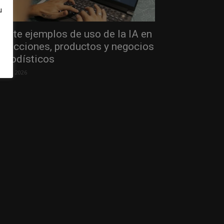
u
einte ejemplos de uso de la IA en
edacciones, productos y negocios
eriodísticos
 julio, 2026