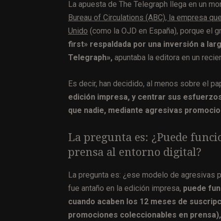
La apuesta de The Telegraph llega en un m
Bureau of Circulations (ABC), la empresa que
Unido
(como la OJD en España), porque el g
first» respaldada por una inversión a lar
Telegraph»,
apuntaba la editora en un reci
Es decir, han decidido, al menos sobre el pa
edición impresa, y centrar sus esfuerzos
que nadie, mediante agresivas promocion
La pregunta es: ¿Puede funci
prensa al entorno digital?
La pregunta es: ¿ese modelo de agresivas p
fue antaño en la edición impresa,
puede func
cuando acaben los 12 meses de suscripci
promociones coleccionables en prensa), 