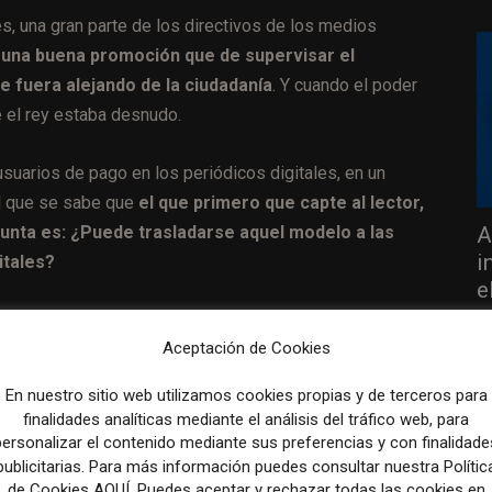
, una gran parte de los directivos de los medios
una buena promoción que de supervisar el
se fuera alejando de la ciudadanía
. Y cuando el poder
 el rey estaba desnudo.
suarios de pago en los periódicos digitales, en un
l que se sabe que
el que primero que capte al lector,
gunta es: ¿Puede trasladarse aquel modelo a las
A
i
itales?
e
31
Aceptación de Cookies
promoción para captar suscriptores
En nuestro sitio web utilizamos cookies propias y de terceros para
finalidades analíticas mediante el análisis del tráfico web, para
personalizar el contenido mediante sus preferencias y con finalidade
obando la fórmula es The Telegraph. The Telegraph ha
publicitarias. Para más información puedes consultar nuestra Polític
de Cookies AQUÍ. Puedes aceptar y rechazar todas las cookies en