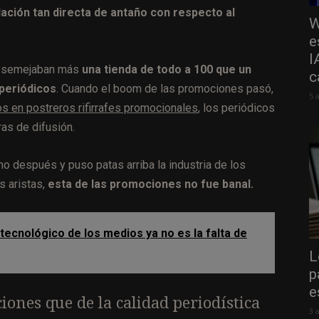
ación tan directa de antaño con respecto al
W
e
I
y semejaban más
una tienda de todo a 100 que un
c
 periódicos
. Cuando el boom de las promociones pasó,
5 
 en postreros rifirrafes promocionales
, los periódicos
ras de difusión.
o después y puso patas arriba la industria de los
 aristas,
esta de las promociones no fue banal.
tecnológico de los medios ya no es la falta de
L
p
e
ones que de la calidad periodística
3 