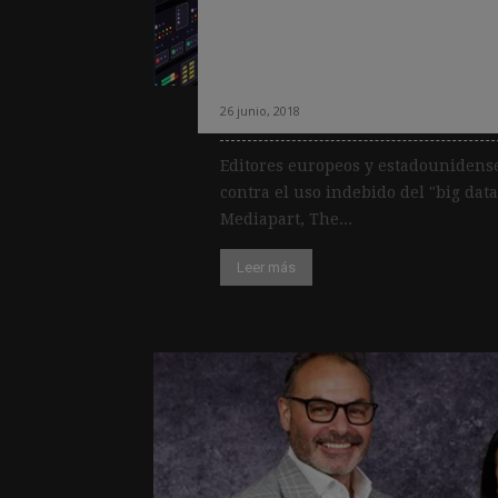
para luchar contr
«big data»
26 junio, 2018
Editores europeos y estadounidense
contra el uso indebido del "big data
Mediapart, The...
Leer más