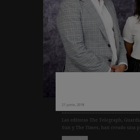
Editoras británic
conjuntamente su
21 junio, 2018
Las editoras The Telegraph, Guard
Sun y The Times, han creado una pl