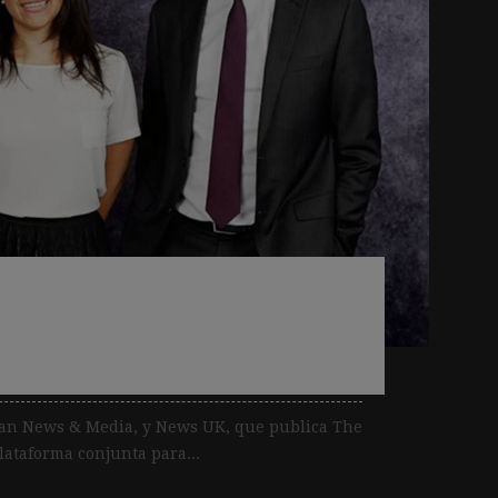
as comercializarán
 publicidad online
ian News & Media, y News UK, que publica The
ataforma conjunta para...