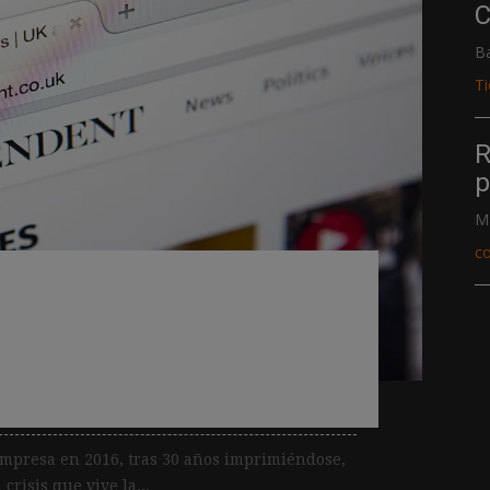
C
B
T
R
p
M
c
anuncia beneficios por
tivo tras cerrar la
mpresa en 2016, tras 30 años imprimiéndose,
crisis que vive la...