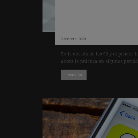
¿Puede trasladars
promociones de l
al digital? El cas
3 febrero, 2020
En la década de los 90 y el primer l
ahora la práctica en algunos periódi
Leer más