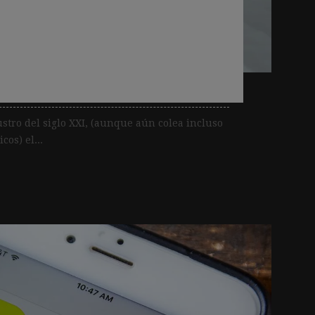
e el modelo de
os periódicos impresos
o de The Telegraph
ustro del siglo XXI, (aunque aún colea incluso
cos) el...