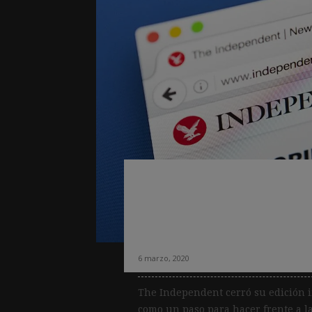
The Independent 
tercer año consecu
edición impresa
6 marzo, 2020
The Independent cerró su edición i
como un paso para hacer frente a la 