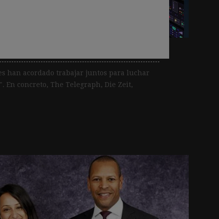
a el uso indebido del
s han acordado trabajar juntos para luchar
". En concreto, The Telegraph, Die Zeit,