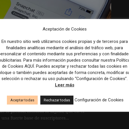
Aceptación de Cookies
En nuestro sitio web utilizamos cookies propias y de terceros para
finalidades analíticas mediante el análisis del tráfico web, para
personalizar el contenido mediante sus preferencias y con finalidade
publicitarias. Para más información puedes consultar nuestra Polític
de Cookies AQUÍ. Puedes aceptar y rechazar todas las cookies en
bloque o también puedes aceptarlas de forma concreta, modificar s
ne foco en Snapchat
selección o rechazar su uso pulsando “Configuración de Cookies”.
res jóvenes
Leer más
Configuración de Cookies
Aceptar todas
Rechazar todas
de la prensa, incluida la digital, que en el
 una fuerte base de suscriptores...