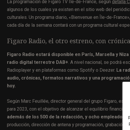
La programación de Figaro TV Île-de-France, según
detalla
algunos de los cuales ya existen en el sitio web del periód
culturales. Un programa diario, «Bienvenue en Île-de-France»,
cada día de la semana contará con un programa cultural espec
Figaro Radio, el otro estreno, con cróni
Figaro Radio estará disponible en París, Marsella y Niza
radio digital terrestre DAB+
. A nivel nacional, se podrá es
Radioplayer y en plataformas como Spotify o Deezer.
La rad
audio, crónicas, formatos narrativos y una programació
hoy.
Según Marc Feuillée, director general del grupo Figaro, est
para 2023, con el objetivo de alcanzar el equilibrio financie
además de los 500 de la redacción, y ocho empleados
producción, dirección de antena y programación, grabación y 