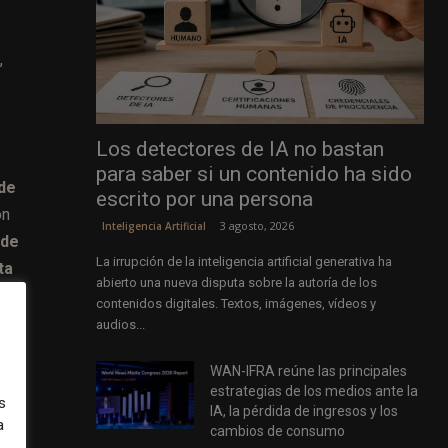
s
,
Los detectores de IA no bastan
para saber si un contenido ha sido
 de
escrito por una persona
ón
3 agosto, 2026
Inteligencia Artificial
 de
La irrupción de la inteligencia artificial generativa ha
ta
abierto una nueva disputa sobre la autoría de los
contenidos digitales. Textos, imágenes, vídeos y
audios...
os
WAN-IFRA reúne las principales
s,
estrategias de los medios ante la
as,
s
IA, la pérdida de ingresos y los
a
io
cambios de consumo