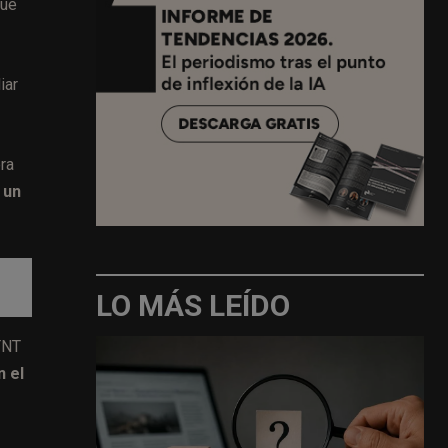
que
iar
ra
 un
LO MÁS LEÍDO
 TNT
n el