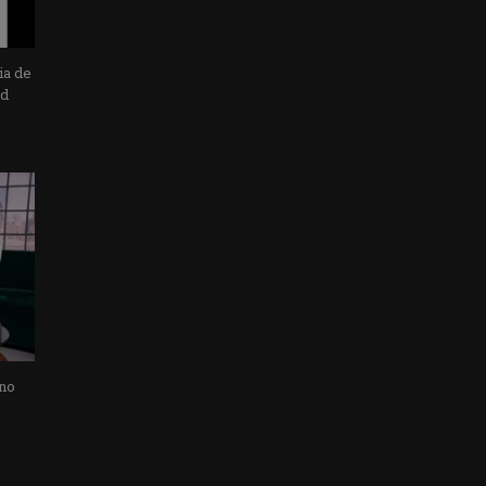
ia de
ad
 no