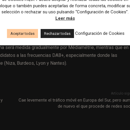
.
bloque o también puedes aceptarlas de forma concreta, modificar s
selección o rechazar su uso pulsando “Configuración de Cookies”.
Leer más
pañoles recuperan interés por las noticias tras una década
Configuración de Cookies
Aceptar todas
Rechazar todas
dena será medida gradualmente por Médiamétrie, mientras que en 
andidatos a las frecuencias DAB+, especialmente donde las
e (Niza, Burdeos, Lyon y Nantes).
Artículo sig
 y
Cae levemente el tráfico móvil en Europa del Sur, pero au
de nuevo el que procede de redes soc