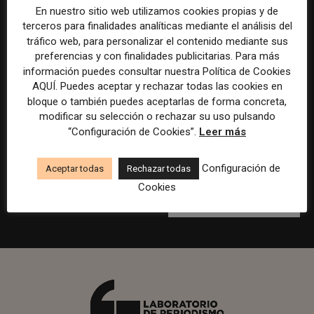
En nuestro sitio web utilizamos cookies propias y de
*
indica que es obligatorio
terceros para finalidades analíticas mediante el análisis del
Email
*
tráfico web, para personalizar el contenido mediante sus
preferencias y con finalidades publicitarias. Para más
Nombre
*
información puedes consultar nuestra Política de Cookies
AQUÍ. Puedes aceptar y rechazar todas las cookies en
bloque o también puedes aceptarlas de forma concreta,
Apellidos
*
modificar su selección o rechazar su uso pulsando
“Configuración de Cookies”.
Leer más
Cookies y privacidad
Acepto la política de privacidad de la web detallada en
Configuración de
Aceptar todas
Rechazar todas
http://bit.ly/2IzUAXm
*
Cookies