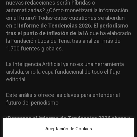
nuevas redacciones serán híbridas o
automatizadas? ¿Cómo monetizará la información
en el futuro? Todas estas cuestiones se abordan
en el
Informe de Tendencias 2026. El periodismo
tras el punto de inflexión de la IA
que ha elaborado
la Fundación Luca de Tena, tras analizar más de
1.700 fuentes globales.
La Inteligencia Artificial ya no es una herramienta
aislada, sino la capa fundacional de todo el flujo
editorial.
Este análisis ofrece las claves para entender el
futuro del periodismo.
¡Descarga el Informe de Tendencias 2026 ahora y
lidera el cambio!
Aceptación de Cookies