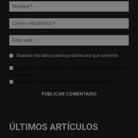
Nomb
Corr
elect
Sitio
web:
Guardar mis datos para la próxima vez que comente
Recibir un correo electrónico con los siguientes comentarios a
esta entrada.
Recibir un correo electrónico con cada nueva entrada.
ÚLTIMOS ARTÍCULOS