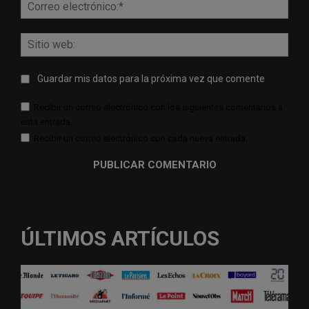
Corr
elect
Sitio
web:
Guardar mis datos para la próxima vez que comente
Recibir un correo electrónico con los siguientes comentarios a
esta entrada.
Recibir un correo electrónico con cada nueva entrada.
ÚLTIMOS ARTÍCULOS