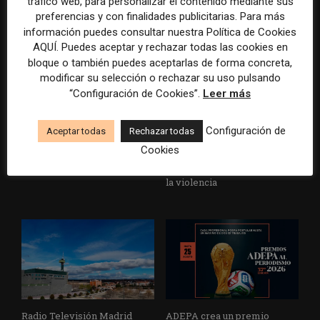
tráfico web, para personalizar el contenido mediante sus
preferencias y con finalidades publicitarias. Para más
información puedes consultar nuestra Política de Cookies
AQUÍ. Puedes aceptar y rechazar todas las cookies en
bloque o también puedes aceptarlas de forma concreta,
modificar su selección o rechazar su uso pulsando
“Configuración de Cookies”.
Leer más
La Marea cierra 2025 con
El Premio Gabo 2026
Configuración de
Aceptar todas
Rechazar todas
superávit, pero su
reconoce cinco historias de
Cookies
cooperativa pierde 38.542
Brasil, España y El Salvador
euros
sobre el poder, la memoria y
la violencia
Radio Televisión Madrid
ADEPA crea un premio