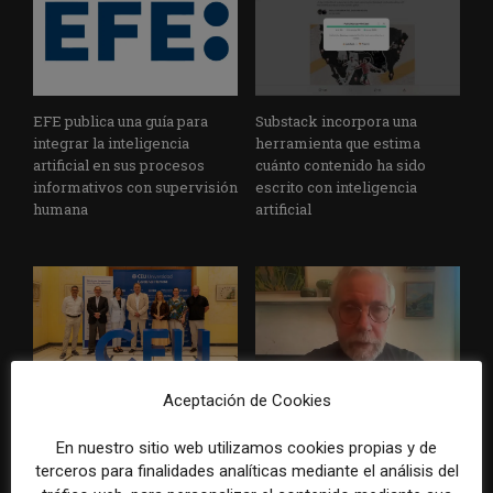
EFE publica una guía para
Substack incorpora una
integrar la inteligencia
herramienta que estima
artificial en sus procesos
cuánto contenido ha sido
informativos con supervisión
escrito con inteligencia
humana
artificial
Aceptación de Cookies
La Universidad CEU
Paul Krugman alerta del
Cardenal Herrera presenta
avance de los
En nuestro sitio web utilizamos cookies propias y de
un informe con pautas para
multimillonarios sobre los
terceros para finalidades analíticas mediante el análisis del
informar sobre el suicidio
medios y las plataformas