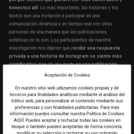
honestos allí
. Lo más importante, las historias y los
textos son una invitación a participar en una
comunicación dinámica y en tiempo real con otras
personas de una manera que las publicaciones
estáticas no lo son. Los participantes de nuestra
investigación nos dijeron que
recibir una respuesta
privada a una historia de Instagram se siente más
significativo que un
me gusta
en una publicación.
Para muchas personas, lo que hace que una plataforma
Aceptación de Cookies
sea social no es que permita a las personas transmitir
En nuestro sitio web utilizamos cookies propias y de
sus opiniones al mundo, sino
que permita
terceros para finalidades analíticas mediante el análisis del
conversaciones íntimas entre las personas en las
tráfico web, para personalizar el contenido mediante sus
que confían».
preferencias y con finalidades publicitarias. Para más
información puedes consultar nuestra Política de Cookies
9.- Cada espacio se siente como un
AQUÍ. Puedes aceptar y rechazar todas las cookies en
bloque o también puedes aceptarlas de forma concreta,
espacio político.
modificar su selección o rechazar su uso pulsando