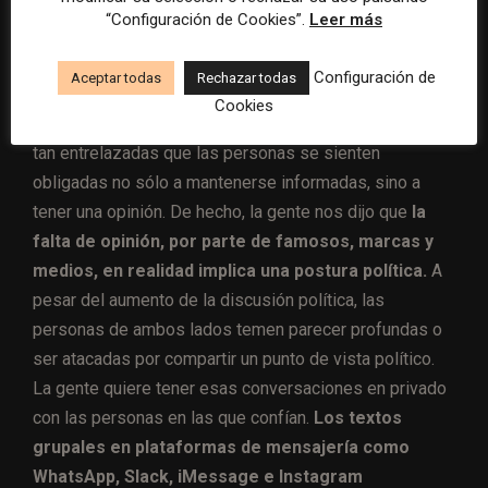
“Configuración de Cookies”.
Leer más
«Mientras hablábamos con personas en los Estados
Unidos, indica el informe del equipo de investigación
Configuración de
Aceptar todas
Rechazar todas
de The New York Times, un estribillo común que
Cookies
escuchamos fue que la política y la moral se sienten
tan entrelazadas que las personas se sienten
obligadas no sólo a mantenerse informadas, sino a
tener una opinión. De hecho, la gente nos dijo que
la
falta de opinión, por parte de famosos, marcas y
medios, en realidad implica una postura política.
A
pesar del aumento de la discusión política, las
personas de ambos lados temen parecer profundas o
ser atacadas por compartir un punto de vista político.
La gente quiere tener esas conversaciones en privado
con las personas en las que confían.
Los textos
grupales en plataformas de mensajería como
WhatsApp, Slack, iMessage e Instagram