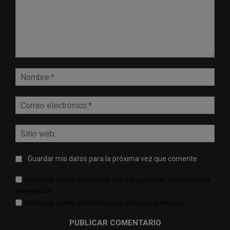
Comentario:
Nomb
Corr
elect
Sitio
web:
Guardar mis datos para la próxima vez que comente
Recibir un correo electrónico con los siguientes comentarios a
esta entrada.
Recibir un correo electrónico con cada nueva entrada.