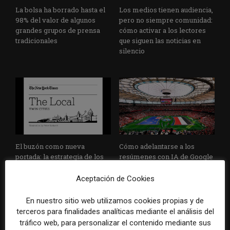
La bolsa ha borrado hasta el
Los medios tienen audiencia,
98% del valor de algunos
pero no siempre comunidad:
grandes grupos de prensa
cómo activar a los lectores
tradicionales
que siguen las noticias en
silencio
El buzón como nueva
Cómo adelantarse a los
portada: la estrategia de los
resúmenes con IA de Google
medios para conquistar
en las noticias de última hora:
ciudad a ciudad
el ejemplo de USA Today
Aceptación de Cookies
durante el Mundial de...
En nuestro sitio web utilizamos cookies propias y de
terceros para finalidades analíticas mediante el análisis del
tráfico web, para personalizar el contenido mediante sus