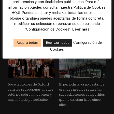
preferencias y con finalidades publicitarias. Para más
información puedes consultar nuestra Política de Cookies
AQUÍ. Puedes aceptar y rechazar todas las cookies en
bloque o también puedes aceptarlas de forma concreta,
modificar su selección o rechazar su uso pulsando
Cuando el lector ya no llega
Usar la IA solo para producir
“Configuración de Cookies”.
Leer más
al medio, el medio tiene que
más rápido no transformará
llegar a sus rutinas
el periodismo
Configuración de
Aceptar todas
Rechazar todas
Cookies
Doce lecciones de Oxford
El periodista ya no basta: los
para las redacciones: menos
grandes medios rediseñan
retórica sobre innovación y
sus redacciones con perfiles
más método periodístico
que no existían hace cinco
años