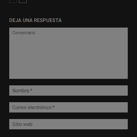
DEJA UNA RESPUESTA
Comentario:
Nomb
Corr
elect
Sitio
web: