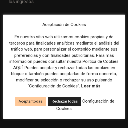
los ingresos.
Qué han aprendido en este proceso
Aceptación de Cookies
Callejas ha hecho hincapié en algunos de los
En nuestro sitio web utilizamos cookies propias y de
aprendizajes en la construcción de la comunidad:
terceros para finalidades analíticas mediante el análisis del
tráfico web, para personalizar el contenido mediante sus
La participación del equipo de redacción es
preferencias y con finalidades publicitarias. Para más
esencial para obtener resultados óptimos, pero
información puedes consultar nuestra Política de Cookies
AQUÍ. Puedes aceptar y rechazar todas las cookies en
requiere un esfuerzo activo
bloque o también puedes aceptarlas de forma concreta,
No todos los usuarios son iguales. Se obtienen
modificar su selección o rechazar su uso pulsando
“Configuración de Cookies”.
Leer más
diferentes resultados de distintos sitios
Ser dueño de los datos no tiene precio. Genera
Configuración de
Aceptar todas
Rechazar todas
información que destaca las oportunidades de
Cookies
ingresos