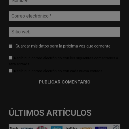
Corr
elect
Sitio
web:
Guardar mis datos para la próxima vez que comente
Recibir un correo electrónico con los siguientes comentarios a
esta entrada.
Recibir un correo electrónico con cada nueva entrada.
ÚLTIMOS ARTÍCULOS