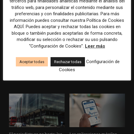
terceros para finalidades analíticas mediante el análisis del
durante el Mundial de...
tráfico web, para personalizar el contenido mediante sus
preferencias y con finalidades publicitarias. Para más
información puedes consultar nuestra Política de Cookies
AQUÍ. Puedes aceptar y rechazar todas las cookies en
bloque o también puedes aceptarlas de forma concreta,
modificar su selección o rechazar su uso pulsando
“Configuración de Cookies”.
Leer más
Usar la IA solo para producir
Doce lecciones de Oxford
Configuración de
Aceptar todas
Rechazar todas
más rápido no transformará
para las redacciones: menos
Cookies
el periodismo
retórica sobre innovación y
más método periodístico
El periodista ya no basta: los
Las aplicaciones móviles