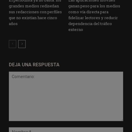
grandes medios rediseñan
ganan peso para los medios
sus redacciones con perfiles
como vía directa para
que no existían hace cinco
fidelizar lectores y reducir
años
dependencia del tráfico
externo
DEJA UNA RESPUESTA
Comentario:
Nomb