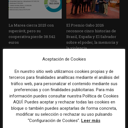
La Marea cierra 2025 con
El Premio Gabo 2026
superávit, pero su
reconoce cinco historias de
cooperativa pierde 38.542
Brasil, España y El Salvador
euros
sobre el poder, la memoria y
la violencia
Aceptación de Cookies
En nuestro sitio web utilizamos cookies propias y de
terceros para finalidades analíticas mediante el análisis del
tráfico web, para personalizar el contenido mediante sus
preferencias y con finalidades publicitarias. Para más
información puedes consultar nuestra Política de Cookies
Radio Televisión Madrid
ADEPA crea un premio
AQUÍ. Puedes aceptar y rechazar todas las cookies en
establece un sistema de
especial para la mejor
bloque o también puedes aceptarlas de forma concreta,
control para el uso de la
cobertura periodística del
modificar su selección o rechazar su uso pulsando
inteligencia artificial
Mundial 2026
“Configuración de Cookies”.
Leer más