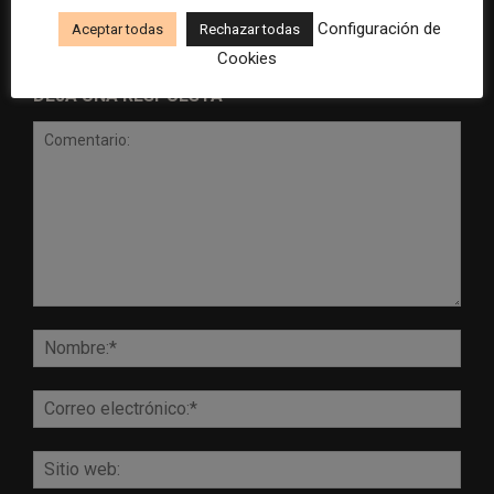
Configuración de
Aceptar todas
Rechazar todas
Cookies
DEJA UNA RESPUESTA
Comentario:
Nomb
Corr
elect
Sitio
web: