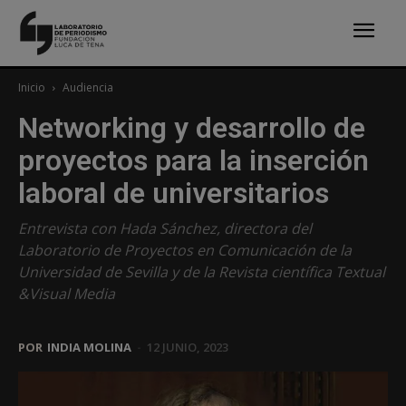
Inicio
Audiencia
Networking y desarrollo de
proyectos para la inserción
laboral de universitarios
Entrevista con Hada Sánchez, directora del
Laboratorio de Proyectos en Comunicación de la
Universidad de Sevilla y de la Revista científica Textual
&Visual Media
POR
INDIA MOLINA
-
12 JUNIO, 2023