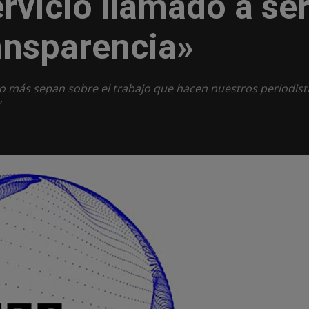
ervicio llamado a se
ansparencia»
o más sepan sobre el trabajo que hacen nuestros periodist
”