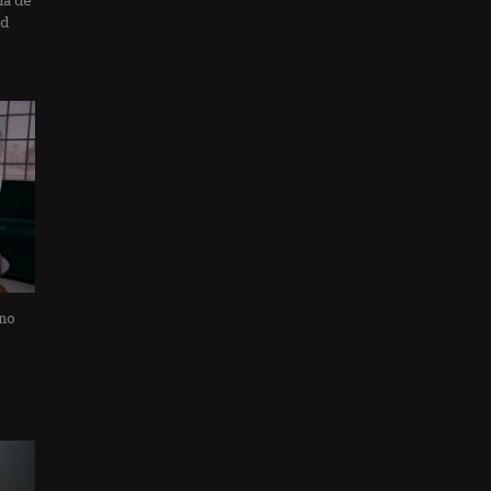
ia de
ad
 no