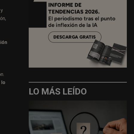
 y
ón,
ción
n.
 lo
LO MÁS LEÍDO