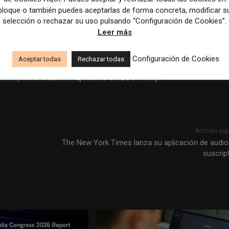
BBC Verify combina diversas competencias de equipos ya existe
bloque o también puedes aceptarlas de forma concreta, modificar s
selección o rechazar su uso pulsando “Configuración de Cookies”.
r de Análisis, y Marianna Spring, corresponsal de Desinformación;
Leer más
ción del Servicio Mundial; el equipo de Monitoreo de
uario (UGC, por sus siglas en inglés).
Configuración de Cookies
Aceptar todas
Rechazar todas
News, será la Editora Ejecutiva de BBC Verify.
Artículo sig
The New York Times lanza su aplicación de audio
suscrip