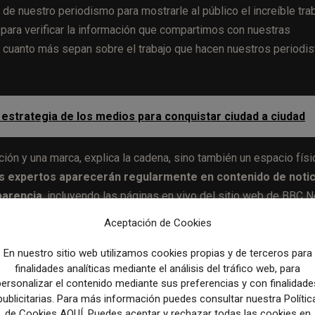
 de nuestro periodismo para mostrarle al público el increíble tra
ara verificar la información que compartimos con nuestras
 cuanto más sepan sobre el trabajo que hacen nuestros periodis
 estrategia de los medios para conquistar ciudad a ciudad
ión y una marca, explica la cadena, sino también un espacio físi
sus expertos aparecerán regularmente en contenido de notic
parencia
, incluyendo las páginas en vivo del sitio web de BBC 
edad de historias, desde noticias de última hora hasta análisis y
Aceptación de Cookies
En nuestro sitio web utilizamos cookies propias y de terceros para
finalidades analíticas mediante el análisis del tráfico web, para
iedad de capacidades forenses y de inteligencia de fuente abie
personalizar el contenido mediante sus preferencias y con finalidade
ionales de sala de redacción, según detalla la cadena.
publicitarias. Para más información puedes consultar nuestra Polític
de Cookies AQUÍ. Puedes aceptar y rechazar todas las cookies en