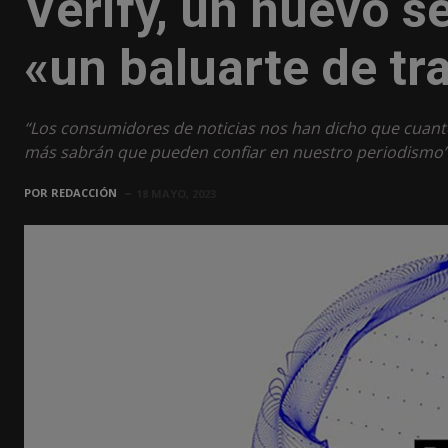
Verify, un nuevo s
«un baluarte de tr
“Los consumidores de noticias nos han dicho que cuant
más sabrán que pueden confiar en nuestro periodismo
POR
REDACCIÓN
18 MAYO, 2023