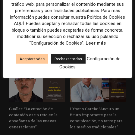
tráfico web, para personalizar el contenido mediante sus
preferencias y con finalidades publicitarias. Para más
información puedes consultar nuestra Política de Cookies
AQUÍ. Puedes aceptar y rechazar todas las cookies en
De la IA a la radio: la triple
Cómo es el plan de
bloque o también puedes aceptarlas de forma concreta,
apuesta de La Nación por el
suscripciones para atraer
modificar su selección o rechazar su uso pulsando
liderazgo en audio digital
audiencias jóvenes del
“Configuración de Cookies”.
Leer más
medio regional argentino La
Gaceta
Configuración de
Aceptar todas
Rechazar todas
Cookies
Guallar: “La curación de
Urbano García: “Auguro un
contenido es un reto en la
futuro importante para la
enseñanza de las nuevas
comunicación, no tanto para
generaciones”
los medios tradicionales”