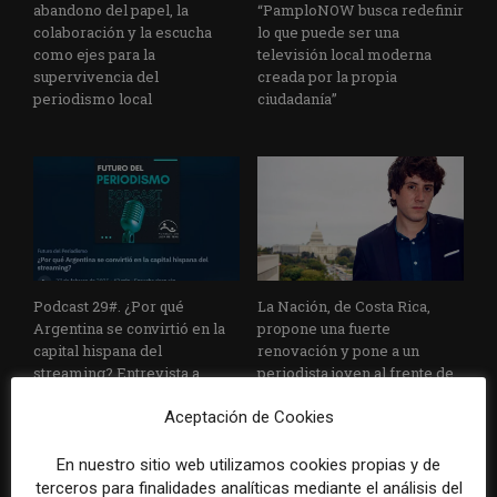
abandono del papel, la
“PamploNOW busca redefinir
colaboración y la escucha
lo que puede ser una
como ejes para la
televisión local moderna
supervivencia del
creada por la propia
periodismo local
ciudadanía”
Podcast 29#. ¿Por qué
La Nación, de Costa Rica,
Argentina se convirtió en la
propone una fuerte
capital hispana del
renovación y pone a un
streaming? Entrevista a
periodista joven al frente de
Agustín Espada
la redacción
Aceptación de Cookies
En nuestro sitio web utilizamos cookies propias y de
terceros para finalidades analíticas mediante el análisis del