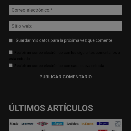
Corr
elect
Sitio
web:
Guardar mis datos para la próxima vez que comente
Recibir un correo electrónico con los siguientes comentarios a
esta entrada.
Recibir un correo electrónico con cada nueva entrada.
ÚLTIMOS ARTÍCULOS