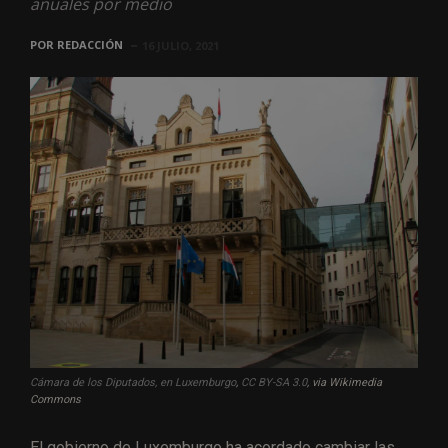
anuales por medio
POR
REDACCIÓN
16 JULIO, 2021
Cámara de los Diputados, en Luxemburgo
,
CC BY-SA 3.0
, via Wikimedia
Commons
El gobierno de Luxemburgo ha acordado cambiar las