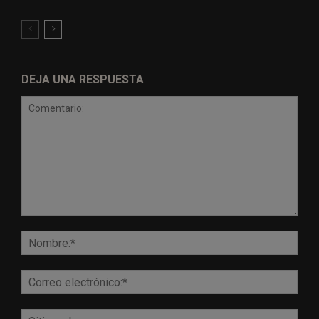
DEJA UNA RESPUESTA
Comentario:
Nomb
Corr
elect
Sitio