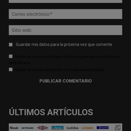
Corr
elect
Sitio
web:
Guardar mis datos para la próxima vez que comente
Recibir un correo electrónico con los siguientes comentarios a
esta entrada.
Recibir un correo electrónico con cada nueva entrada.
ÚLTIMOS ARTÍCULOS