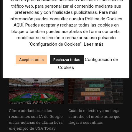
tráfico web, para personalizar el contenido mediante sus
preferencias y con finalidades publicitarias. Para más
información puedes consultar nuestra Política de Cookies
AQUÍ. Puedes aceptar y rechazar todas las cookies en
bloque o también puedes aceptarlas de forma concreta,
Los medios tienen audiencia,
El buzón como nueva
modificar su selección o rechazar su uso pulsando
pero no siempre comunidad:
portada: la estrategia de los
cómo activar a los lectores
medios para conquistar
“Configuración de Cookies”.
Leer más
que siguen las noticias en
ciudad a ciudad
silencio
Configuración de
Aceptar todas
Rechazar todas
Cookies
Cómo adelantarse a los
Cuando el lector ya no llega
resúmenes con IA de Google
al medio, el medio tiene que
en las noticias de última hora:
llegar a sus rutinas
el ejemplo de USA Today