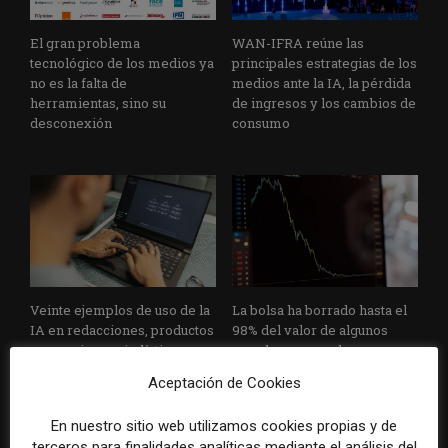
El gran problema
WAN-IFRA reúne las
tecnológico de los medios ya
principales estrategias de los
no es la falta de
medios ante la IA, la pérdida
herramientas, sino su
de ingresos y los cambios de
desconexión
consumo
Veinte ejemplos de uso de la
La bolsa ha borrado hasta el
IA en redacciones, productos
98% del valor de algunos
y negocios periodísticos
grandes grupos de prensa
tradicionales
Aceptación de Cookies
En nuestro sitio web utilizamos cookies propias y de
terceros para finalidades analíticas mediante el análisis del