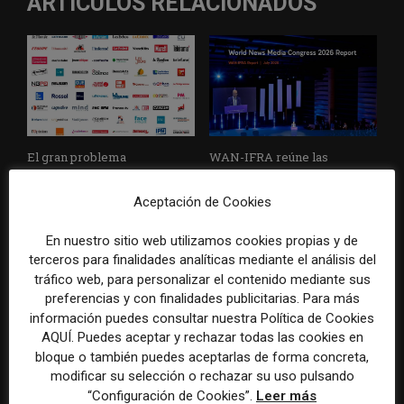
ARTÍCULOS RELACIONADOS
El gran problema
WAN-IFRA reúne las
tecnológico de los medios ya
principales estrategias de los
no es la falta de
medios ante la IA, la pérdida
Aceptación de Cookies
herramientas, sino su
de ingresos y los cambios de
desconexión
consumo
En nuestro sitio web utilizamos cookies propias y de
terceros para finalidades analíticas mediante el análisis del
tráfico web, para personalizar el contenido mediante sus
preferencias y con finalidades publicitarias. Para más
información puedes consultar nuestra Política de Cookies
AQUÍ. Puedes aceptar y rechazar todas las cookies en
bloque o también puedes aceptarlas de forma concreta,
modificar su selección o rechazar su uso pulsando
“Configuración de Cookies”.
Leer más
Veinte ejemplos de uso de la
La bolsa ha borrado hasta el