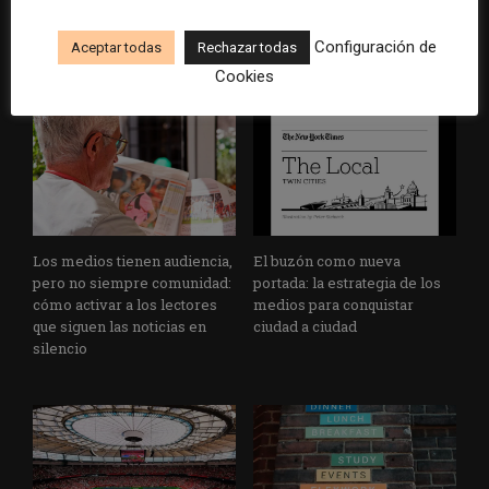
IA en redacciones, productos
98% del valor de algunos
y negocios periodísticos
grandes grupos de prensa
Configuración de
Aceptar todas
Rechazar todas
tradicionales
Cookies
Los medios tienen audiencia,
El buzón como nueva
pero no siempre comunidad:
portada: la estrategia de los
cómo activar a los lectores
medios para conquistar
que siguen las noticias en
ciudad a ciudad
silencio