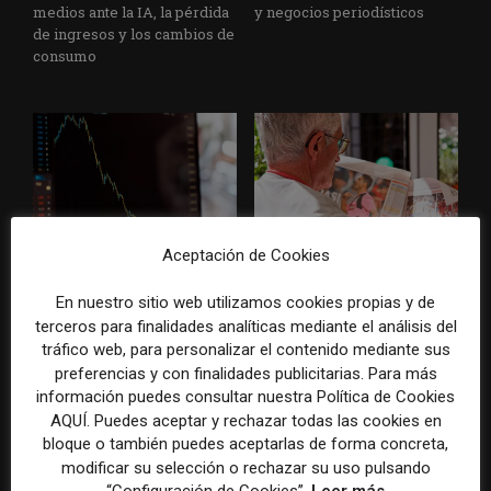
medios ante la IA, la pérdida
y negocios periodísticos
de ingresos y los cambios de
consumo
Aceptación de Cookies
La bolsa ha borrado hasta el
Los medios tienen audiencia,
98% del valor de algunos
pero no siempre comunidad:
En nuestro sitio web utilizamos cookies propias y de
grandes grupos de prensa
cómo activar a los lectores
terceros para finalidades analíticas mediante el análisis del
tradicionales
que siguen las noticias en
silencio
tráfico web, para personalizar el contenido mediante sus
preferencias y con finalidades publicitarias. Para más
información puedes consultar nuestra Política de Cookies
AQUÍ. Puedes aceptar y rechazar todas las cookies en
bloque o también puedes aceptarlas de forma concreta,
modificar su selección o rechazar su uso pulsando