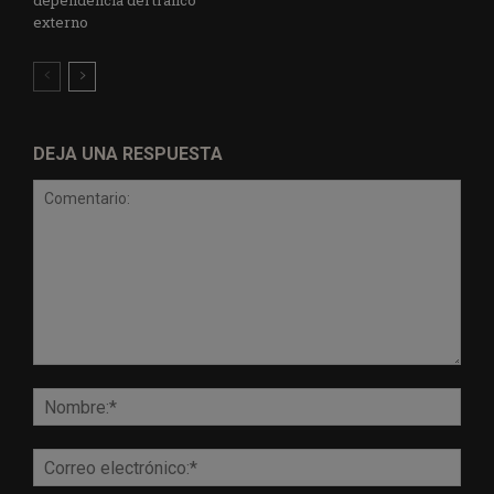
dependencia del tráfico
externo
DEJA UNA RESPUESTA
Comentario:
Nomb
Corr
elect