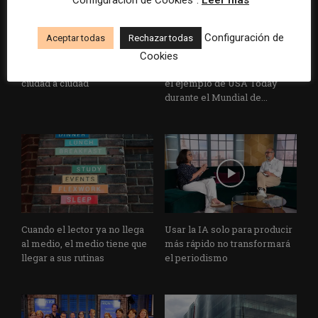
“Configuración de Cookies”.
Leer más
Configuración de
Aceptar todas
Rechazar todas
El buzón como nueva
Cómo adelantarse a los
portada: la estrategia de los
resúmenes con IA de Google
Cookies
medios para conquistar
en las noticias de última hora:
ciudad a ciudad
el ejemplo de USA Today
durante el Mundial de...
Cuando el lector ya no llega
Usar la IA solo para producir
al medio, el medio tiene que
más rápido no transformará
llegar a sus rutinas
el periodismo