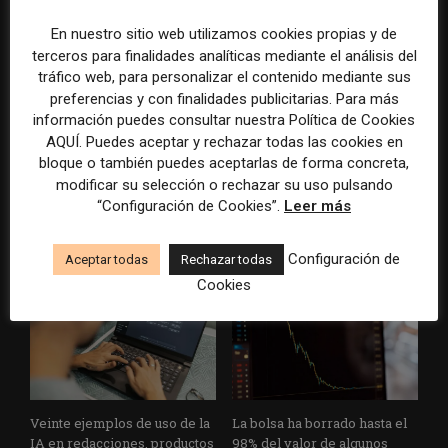
En nuestro sitio web utilizamos cookies propias y de
terceros para finalidades analíticas mediante el análisis del
tráfico web, para personalizar el contenido mediante sus
preferencias y con finalidades publicitarias. Para más
información puedes consultar nuestra Política de Cookies
AQUÍ. Puedes aceptar y rechazar todas las cookies en
El gran problema
WAN-IFRA reúne las
bloque o también puedes aceptarlas de forma concreta,
tecnológico de los medios ya
principales estrategias de los
modificar su selección o rechazar su uso pulsando
no es la falta de
medios ante la IA, la pérdida
“Configuración de Cookies”.
Leer más
herramientas, sino su
de ingresos y los cambios de
desconexión
consumo
Configuración de
Aceptar todas
Rechazar todas
Cookies
Veinte ejemplos de uso de la
La bolsa ha borrado hasta el
IA en redacciones, productos
98% del valor de algunos