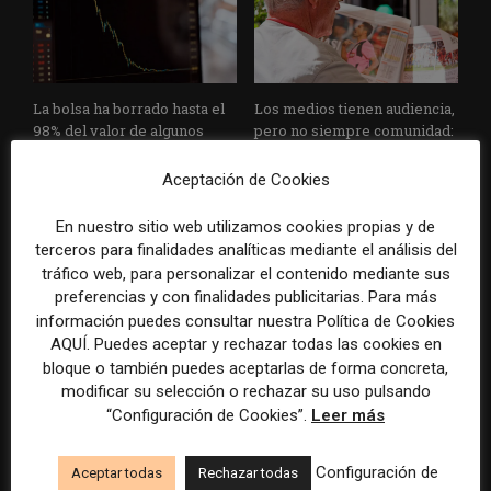
La bolsa ha borrado hasta el
Los medios tienen audiencia,
98% del valor de algunos
pero no siempre comunidad:
grandes grupos de prensa
cómo activar a los lectores
tradicionales
que siguen las noticias en
Aceptación de Cookies
silencio
En nuestro sitio web utilizamos cookies propias y de
terceros para finalidades analíticas mediante el análisis del
tráfico web, para personalizar el contenido mediante sus
preferencias y con finalidades publicitarias. Para más
información puedes consultar nuestra Política de Cookies
AQUÍ. Puedes aceptar y rechazar todas las cookies en
bloque o también puedes aceptarlas de forma concreta,
modificar su selección o rechazar su uso pulsando
El buzón como nueva
Cómo adelantarse a los
“Configuración de Cookies”.
Leer más
portada: la estrategia de los
resúmenes con IA de Google
medios para conquistar
en las noticias de última hora:
ciudad a ciudad
el ejemplo de USA Today
Configuración de
Aceptar todas
Rechazar todas
durante el Mundial de...