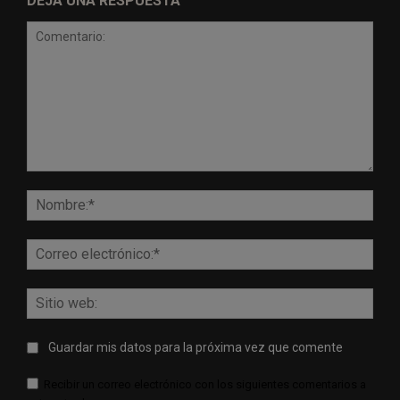
DEJA UNA RESPUESTA
Comentario:
Nomb
Corr
elect
Sitio
web:
Guardar mis datos para la próxima vez que comente
Recibir un correo electrónico con los siguientes comentarios a