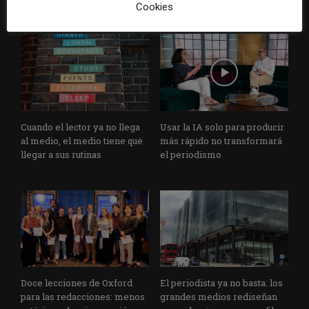
Cookies
Cuando el lector ya no llega
Usar la IA solo para producir
al medio, el medio tiene que
más rápido no transformará
llegar a sus rutinas
el periodismo
Doce lecciones de Oxford
El periodista ya no basta: los
para las redacciones: menos
grandes medios rediseñan