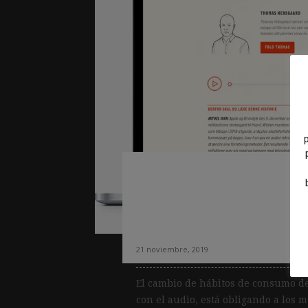
Cómo «escuchar» 
disparar la lealtad
Zetland
21 noviembre, 2019
El cambio de hábitos de consumo d
con el audio, está obligando a los 