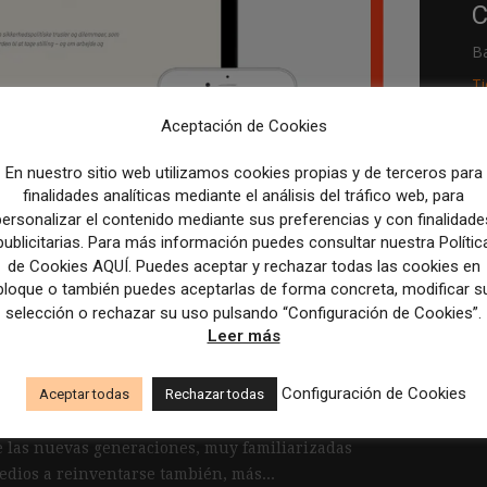
C
B
T
Aceptación de Cookies
R
En nuestro sitio web utilizamos cookies propias y de terceros para
p
finalidades analíticas mediante el análisis del tráfico web, para
M
personalizar el contenido mediante sus preferencias y con finalidade
publicitarias. Para más información puedes consultar nuestra Polític
c
los artículos puede
de Cookies AQUÍ. Puedes aceptar y rechazar todas las cookies en
bloque o también puedes aceptarlas de forma concreta, modificar s
 del lector: el caso
selección o rechazar su uso pulsando “Configuración de Cookies”.
Leer más
Configuración de Cookies
Aceptar todas
Rechazar todas
e las nuevas generaciones, muy familiarizadas
medios a reinventarse también, más...