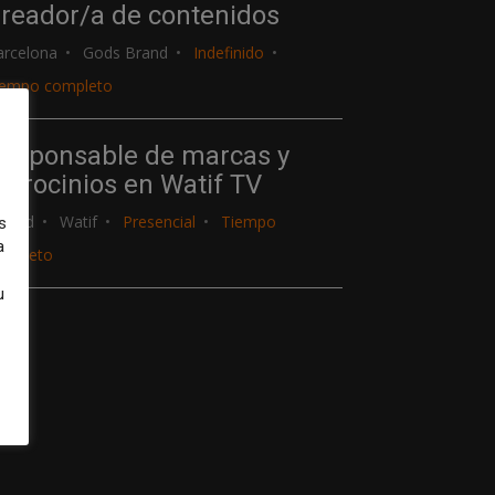
reador/a de contenidos
arcelona
Gods Brand
Indefinido
iempo completo
esponsable de marcas y
atrocinios en Watif TV
adrid
Watif
Presencial
Tiempo
s
a
ompleto
u