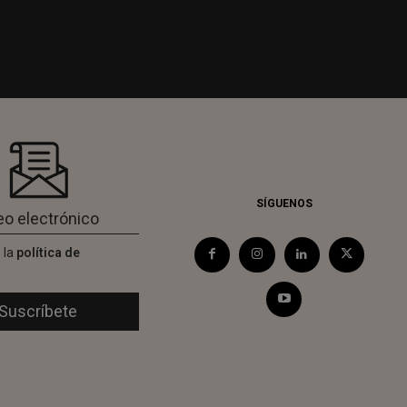
SÍGUENOS
 la
política de
d