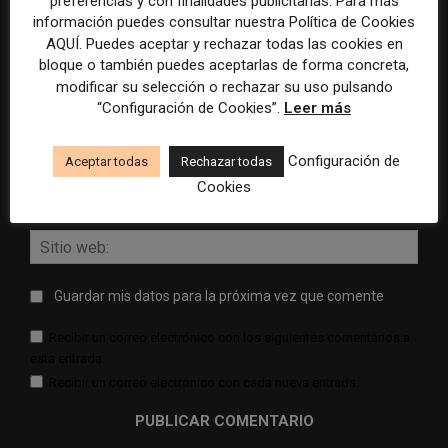
preferencias y con finalidades publicitarias. Para más
información puedes consultar nuestra Política de Cookies
AQUÍ. Puedes aceptar y rechazar todas las cookies en
bloque o también puedes aceptarlas de forma concreta,
modificar su selección o rechazar su uso pulsando
“Configuración de Cookies”.
Leer más
Comentario:
Nomb
Configuración de
Aceptar todas
Rechazar todas
Corr
Cookies
elect
Sitio
web:
Guardar mis datos para la próxima vez que comente
Recibir un correo electrónico con los siguientes comentarios a
esta entrada.
Recibir un correo electrónico con cada nueva entrada.