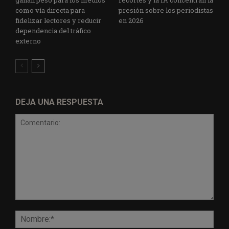
como vía directa para
presión sobre los periodistas
fidelizar lectores y reducir
en 2026
dependencia del tráfico
externo
DEJA UNA RESPUESTA
Comentario:
Nomb