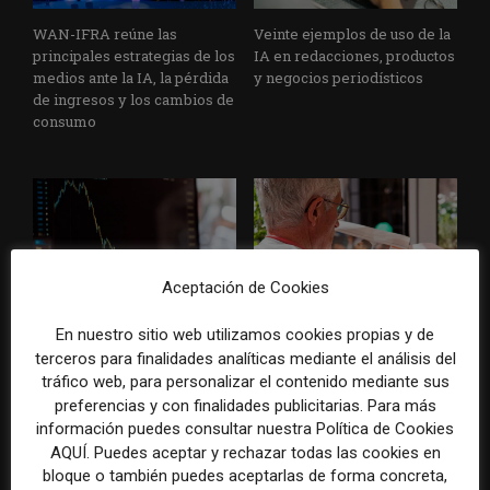
WAN-IFRA reúne las
Veinte ejemplos de uso de la
principales estrategias de los
IA en redacciones, productos
medios ante la IA, la pérdida
y negocios periodísticos
de ingresos y los cambios de
consumo
Aceptación de Cookies
La bolsa ha borrado hasta el
Los medios tienen audiencia,
En nuestro sitio web utilizamos cookies propias y de
98% del valor de algunos
pero no siempre comunidad:
terceros para finalidades analíticas mediante el análisis del
grandes grupos de prensa
cómo activar a los lectores
tráfico web, para personalizar el contenido mediante sus
tradicionales
que siguen las noticias en
preferencias y con finalidades publicitarias. Para más
silencio
información puedes consultar nuestra Política de Cookies
AQUÍ. Puedes aceptar y rechazar todas las cookies en
bloque o también puedes aceptarlas de forma concreta,