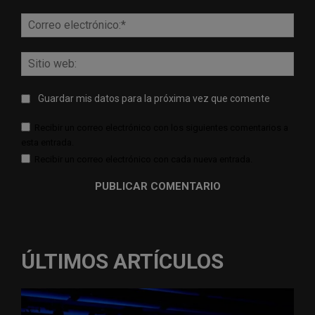
Corr
elect
Sitio
web:
Guardar mis datos para la próxima vez que comente
Recibir un correo electrónico con los siguientes comentarios a
esta entrada.
Recibir un correo electrónico con cada nueva entrada.
ÚLTIMOS ARTÍCULOS