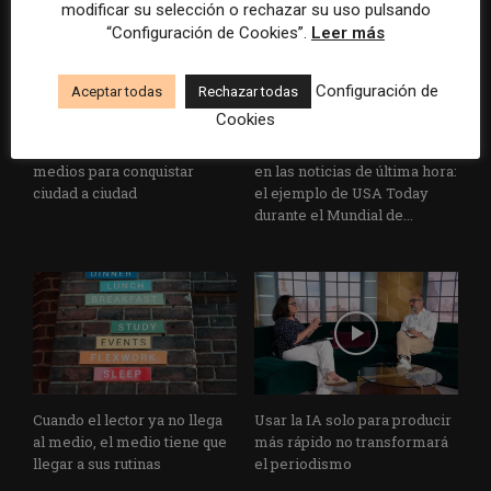
modificar su selección o rechazar su uso pulsando
“Configuración de Cookies”.
Leer más
Configuración de
Aceptar todas
Rechazar todas
Cookies
El buzón como nueva
Cómo adelantarse a los
portada: la estrategia de los
resúmenes con IA de Google
medios para conquistar
en las noticias de última hora:
ciudad a ciudad
el ejemplo de USA Today
durante el Mundial de...
Cuando el lector ya no llega
Usar la IA solo para producir
al medio, el medio tiene que
más rápido no transformará
llegar a sus rutinas
el periodismo