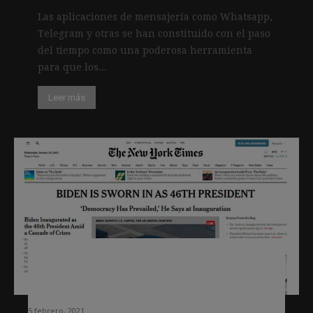
Las aplicaciones de mensajería como Whatsapp,
Telegram y otras se han constituido con el paso
del tiempo como una poderosa herramienta
para que los...
Leer más
Las elecciones como disparador de
suscripciones: el ejemplo del New
York Times (de nuevo)
5 febrero, 2021