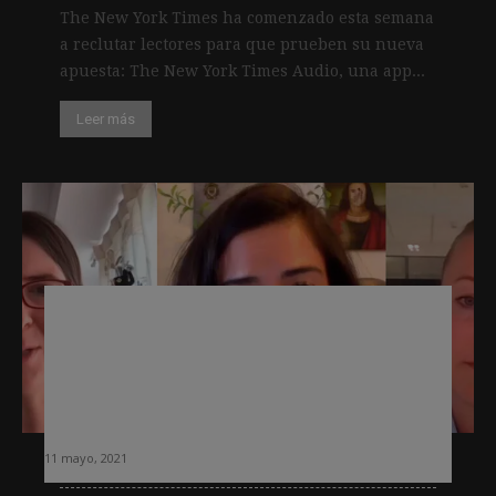
The New York Times ha comenzado esta semana
a reclutar lectores para que prueben su nueva
apuesta: The New York Times Audio, una app...
Leer más
La publicidad contextual basada en
emociones e intenciones se erige
como uno de los escenarios más
relevantes tras el fin de las «cookies»
de terceros
11 mayo, 2021