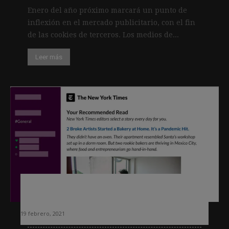
Enero del año próximo marcará un punto de
inflexión en el mercado publicitario, con el fin
de las cookies de terceros. Los medios de...
Leer más
Así funciona la nueva aplicación del
New York Times para Slack
19 febrero, 2021