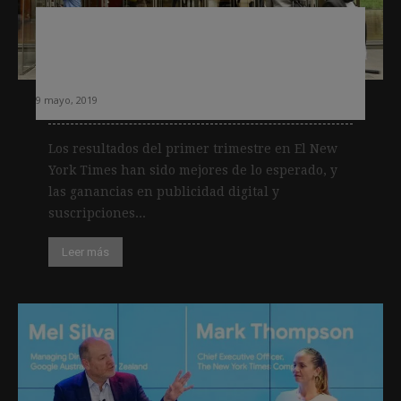
El New York Times cierra otro
trimestre exitoso, con un incremento
de 223.000 suscriptores
9 mayo, 2019
Los resultados del primer trimestre en El New
York Times han sido mejores de lo esperado, y
las ganancias en publicidad digital y
suscripciones...
Leer más