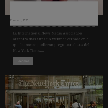
Estos son los retos del periodismo,
según el CEO del New York Times
21 enero, 2020
La International News Media Association
organizó días atrás un webinar cerrado en el
que los socios pudieron preguntar al CEO del
New York Times,...
Leer más