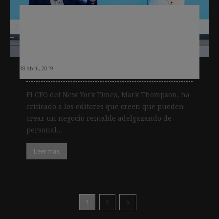
Ceo del NTY:» Los editores que creen
que pueden mantener el negocio
recortando redacciones se están
engañando»
18 abril, 2019
El CEO del New York Times, Mark Thompson, ha
criticado a los editores que creen que pueden
crear un negocio rentable adelgazando de
personal...
Leer más
1
2