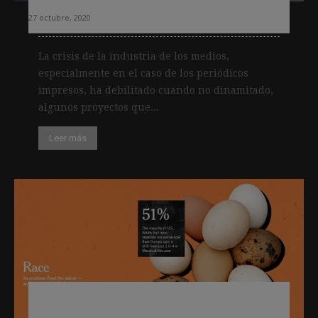
27 octubre, 2020
La crisis de la industria de los medios,
especialmente en el caso de los periódicos
impresos, ha debilitado cuando no dinamitado,
algunos proyectos que...
Leer más
Explotación de datos editoriales:
Pivotal, la nueva plataforma del New