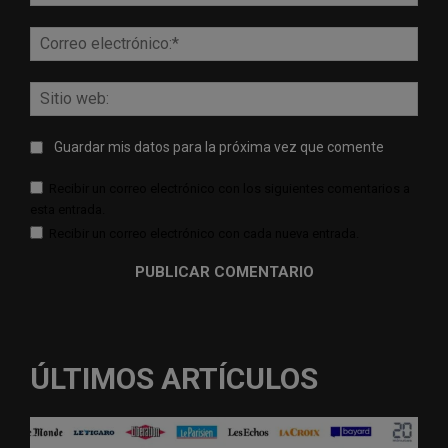
Corr
elect
Sitio
web:
Guardar mis datos para la próxima vez que comente
Recibir un correo electrónico con los siguientes comentarios a
esta entrada.
Recibir un correo electrónico con cada nueva entrada.
ÚLTIMOS ARTÍCULOS