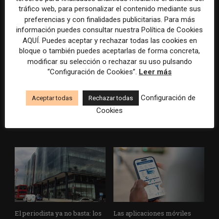
durante el Mundial de...
tráfico web, para personalizar el contenido mediante sus
preferencias y con finalidades publicitarias. Para más
información puedes consultar nuestra Política de Cookies
AQUÍ. Puedes aceptar y rechazar todas las cookies en
bloque o también puedes aceptarlas de forma concreta,
modificar su selección o rechazar su uso pulsando
“Configuración de Cookies”.
Leer más
Usar la IA solo para producir
Doce lecciones de Oxford
Configuración de
Aceptar todas
Rechazar todas
más rápido no transformará
para las redacciones: menos
Cookies
el periodismo
retórica sobre innovación y
más método periodístico
El periodista ya no basta: los
Las aplicaciones móviles