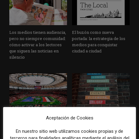
Los medios tienen audiencia,
El buzón como nueva
pero no siempre comunidad:
portada: la estrategia de los
cómo activar a los lectores
medios para conquistar
que siguen las noticias en
ciudad a ciudad
silencio
Cómo adelantarse a los
Cuando el lector ya no llega
Aceptación de Cookies
resúmenes con IA de Google
al medio, el medio tiene que
en las noticias de última hora:
llegar a sus rutinas
En nuestro sitio web utilizamos cookies propias y de
el ejemplo de USA Today
terceros para finalidades analíticas mediante el análisis del