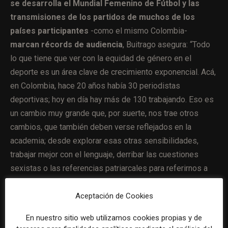
se desarrolla el Mundial Femenino de Fútbol y las
transmisiones de los partidos de muchos de los
países participantes
-como el mismo Colombia-
marcan récords de audiencia
, Buitrago asegura: “Todo
lo que tiene que ver con la equidad de género en el
deporte es un área clave de crecimiento exponencial. Acá,
en Colombia, hace 20 años había 30 periodistas
deportivas; hoy en día hay más de 130 trabajando. Eso es
un cambio muy grande que, por suerte, nos trae otros
cambios, que también deben verse reflejados en la
academia; desde explorar esas otras sensibilidades,
trabajar mejor con el lenguaje, derribar las cuestiones
sexistas o las referencias patriarcales para referirnos a
las atletas y a las propias colegas, y
todo eso va a
contribuyendo a que haya una equidad mucho mayor y
Aceptación de Cookies
un mejor periodismo deportivo
. No tengo dudas de
En nuestro sitio web utilizamos cookies propias y de
eso.”