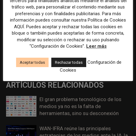
terceros para finalidades analíticas mediante el análisis del
tráfico web, para personalizar el contenido mediante sus
preferencias y con finalidades publicitarias. Para más
información puedes consultar nuestra Política de Cookies
AQUÍ. Puedes aceptar y rechazar todas las cookies en
Artículo anterior
Artículo siguiente
bloque o también puedes aceptarlas de forma concreta,
La UTECA, la AMI y la AERC
El sector de los medios en
modificar su selección o rechazar su uso pulsando
lanzan una campaña conjunta
España ha perdido un 11% de
“Configuración de Cookies”.
Leer más
para resaltar el valor del
empleo en 15 años
periodismo en la lucha contra
Configuración de
Aceptar todas
Rechazar todas
los bulos
Cookies
ARTÍCULOS RELACIONADOS
El gran problema tecnológico de los
medios ya no es la falta de
herramientas, sino su desconexión
WAN-IFRA reúne las principales
estrategias de los medios ante la IA, la