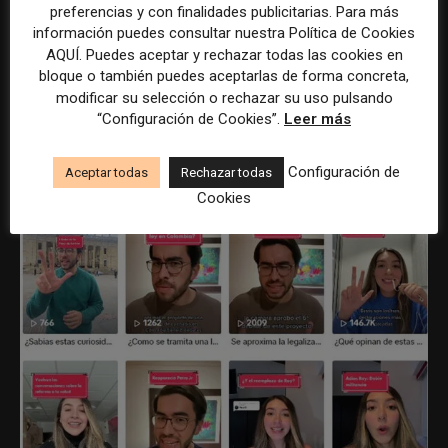
producto para su propuesta, no da lo mismo todo.
preferencias y con finalidades publicitarias. Para más
Entonces, como tienen que entregar un producto ya
información puedes consultar nuestra Política de Cookies
montado, testeado con público real, eso les sirve para
AQUÍ. Puedes aceptar y rechazar todas las cookies en
bloque o también puedes aceptarlas de forma concreta,
afinar qué plataformas se adaptan mejor a las
modificar su selección o rechazar su uso pulsando
necesidades del proyecto.
“Configuración de Cookies”.
Leer más
Configuración de
Aceptar todas
Rechazar todas
Cookies