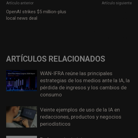
Artículo anterior
Artículo siguiente
OpenAI strikes $5 million-plus
Noruega prohíbe a Meta
local news deal
mostrar anuncios
personalizados basados en la
actividad online o la
localización
ARTÍCULOS RELACIONADOS
WAN-IFRA reúne las principales
estrategias de los medios ante la IA, la
pérdida de ingresos y los cambios de
consumo
Veinte ejemplos de uso de la IA en
redacciones, productos y negocios
periodísticos