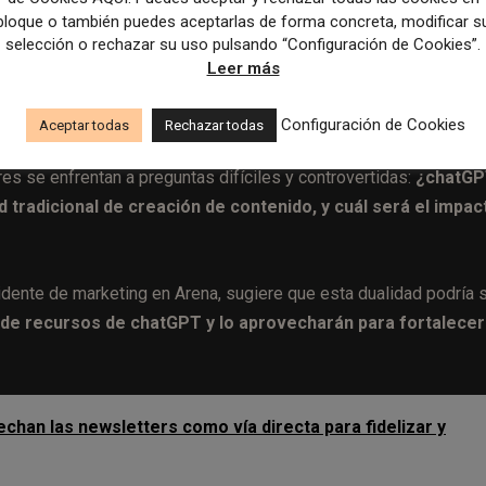
ados de marketing y optimización de ingresos a lo largo del cicl
bloque o también puedes aceptarlas de forma concreta, modificar s
selección o rechazar su uso pulsando “Configuración de Cookies”.
Leer más
Configuración de Cookies
Aceptar todas
Rechazar todas
 en el horizonte, con un potencial significativo para la industri
es se enfrentan a preguntas difíciles y controvertidas:
¿chatG
 tradicional de creación de contenido, y cuál será el impac
esidente de marketing en Arena, sugiere que esta dualidad podría 
al de recursos de chatGPT y lo aprovecharán para fortalecer
an las newsletters como vía directa para fidelizar y