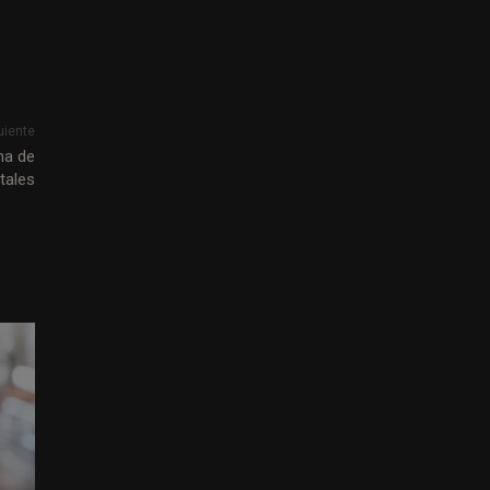
uiente
ma de
itales