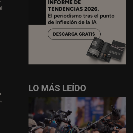
.
el
n
LO MÁS LEÍDO
a
e