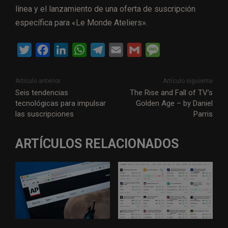
línea y el lanzamiento de una oferta de suscripción
específica para «Le Monde Ateliers».
T
F
L
W
T
E
G
M
w
a
i
h
e
m
m
e
i
c
n
a
l
a
a
s
Artículo anterior
Artículo siguiente
t
e
k
t
e
i
i
s
Seis tendencias
The Rise and Fall of TV’s
tecnológicas para impulsar
Golden Age – by Daniel
t
b
e
s
g
l
l
a
las suscripciones
Parris
e
o
d
A
r
g
r
o
I
p
a
e
ARTÍCULOS RELACIONADOS
k
n
p
m