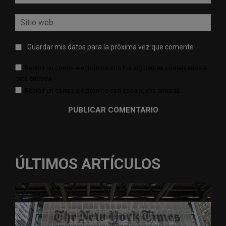
elect
Sitio
web:
Guardar mis datos para la próxima vez que comente
Recibir un correo electrónico con los siguientes comentarios a
esta entrada.
Recibir un correo electrónico con cada nueva entrada.
ÚLTIMOS ARTÍCULOS