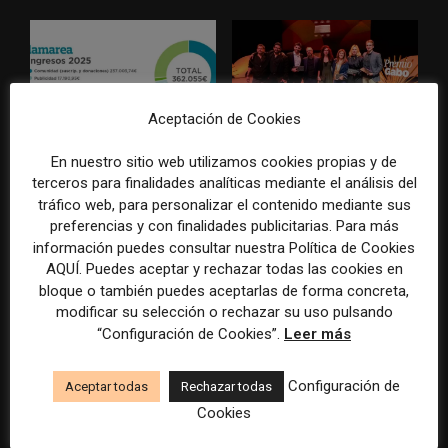
Aceptación de Cookies
La Marea cierra 2025 con
El Premio Gabo 2026
En nuestro sitio web utilizamos cookies propias y de
superávit, pero su
reconoce cinco historias de
terceros para finalidades analíticas mediante el análisis del
cooperativa pierde 38.542
Brasil, España y El Salvador
tráfico web, para personalizar el contenido mediante sus
euros
sobre el poder, la memoria y
preferencias y con finalidades publicitarias. Para más
la violencia
información puedes consultar nuestra Política de Cookies
AQUÍ. Puedes aceptar y rechazar todas las cookies en
bloque o también puedes aceptarlas de forma concreta,
modificar su selección o rechazar su uso pulsando
“Configuración de Cookies”.
Leer más
Configuración de
Aceptar todas
Rechazar todas
Cookies
Radio Televisión Madrid
ADEPA crea un premio
establece un sistema de
especial para la mejor